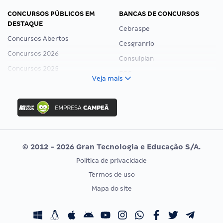
CONCURSOS PÚBLICOS EM
BANCAS DE CONCURSOS
DESTAQUE
Cebraspe
Concursos Abertos
Cesgranrio
Concursos 2026
Consulplan
Concursos 2025
FCC
Veja mais
Concurso Nacional Unificado
FGV
Concurso Ibama
Idecan
Concurso MPU
Selecon
Editais publicados
Uniase
© 2012 - 2026 Gran Tecnologia e Educação S/A.
Vunesp
Política de privacidade
CONCURSOS POR PROFISSÃO
EXAME DE ORDEM
Termos de uso
Concursos Administrativos
OAB
Mapa do site
Concursos Educação
Prova OAB
Concursos Fiscais
Calendário OAB