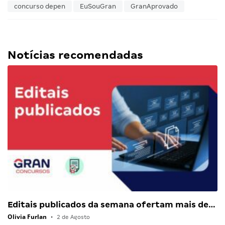
concurso depen
EuSouGran
GranAprovado
Notícias recomendadas
Editais publicados da semana ofertam mais de…
Olivia Furlan
•
2 de Agosto