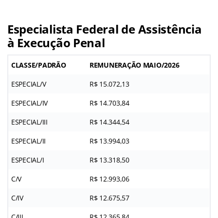
Especialista Federal de Assistência
à Execução Penal
CLASSE/PADRÃO
REMUNERAÇÃO MAIO/2026
ESPECIAL/V
R$ 15.072,13
ESPECIAL/IV
R$ 14.703,84
ESPECIAL/III
R$ 14.344,54
ESPECIAL/II
R$ 13.994,03
ESPECIAL/I
R$ 13.318,50
C/V
R$ 12.993,06
C/IV
R$ 12.675,57
C/III
R$ 12.365,84