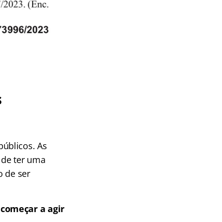
s
úblicos. As
 de ter uma
o de ser
 começar a agir