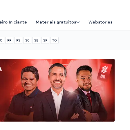
iro Iniciante
Materiais gratuitos
Webstories
O
RR
RS
SC
SE
SP
TO