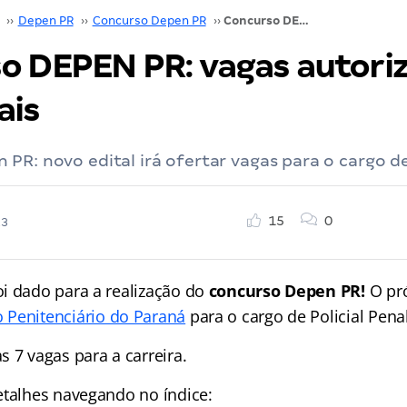
››
Depen PR
››
Concurso Depen PR
››
Concurso DEPEN PR: vagas autorizadas! Saiba mais
o DEPEN PR: vagas autori
ais
PR: novo edital irá ofertar vagas para o cargo de 
15
0
23
i dado para a realização do
concurso Depen PR!
O pr
 Penitenciário do Paraná
para o cargo de Policial Penal
 7 vagas para a carreira.
etalhes navegando no índice: