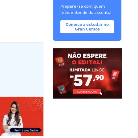
Prepare-se com quem
mais entende do assunto!
Comece a estudar no
Gran Cursos