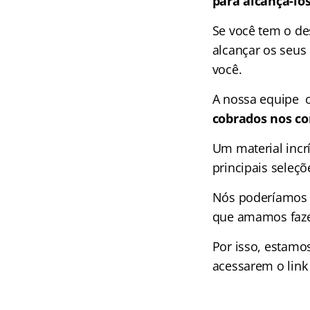
para alcançá-lo
Se você tem o de
alcançar os seus 
você.
A nossa equipe 
cobrados nos co
Um material incr
principais seleçõ
Nós poderíamos c
que amamos faze
Por isso, estamo
acessarem o link