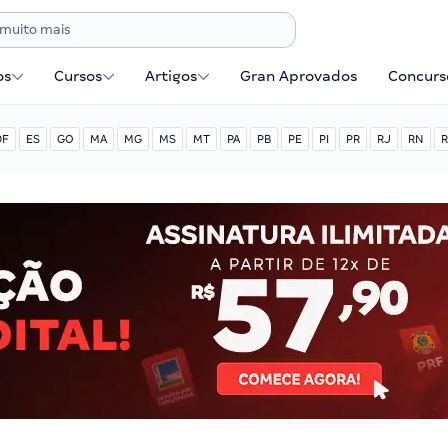
os
Cursos
Artigos
Gran Aprovados
Concurse
DF
ES
GO
MA
MG
MS
MT
PA
PB
PE
PI
PR
RJ
RN
R