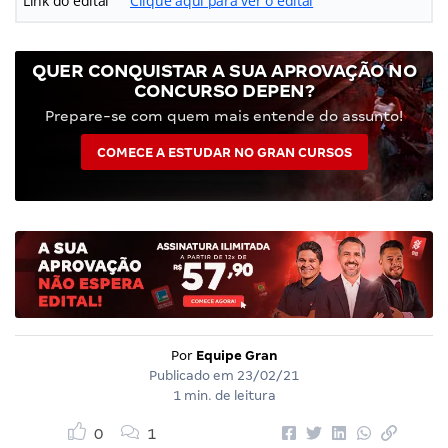
Link do edital
Clique aqui para ver o edital
QUER CONQUISTAR A SUA APROVAÇÃO NO
CONCURSO DEPEN?
Prepare-se com quem mais entende do assunto!
COMECE A ESTUDAR NO GRAN CURSOS
Por
Equipe Gran
Publicado em
23/02/21
1 min. de leitura
0
1