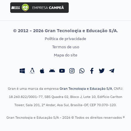
Concurso Ibama
Idecan
Concurso MPU
Selecon
Editais publicados
Uniase
© 2012 - 2026 Gran Tecnologia e Educação S/A.
Vunesp
Política de privacidade
CONCURSOS POR PROFISSÃO
EXAME DE ORDEM
Termos de uso
Concursos Administrativos
OAB
Mapa do site
Concursos Educação
Prova OAB
Concursos Fiscais
Calendário OAB
Concursos Jurídicos
Questões OAB
Concursos Militares
Recursos OAB
Gran é uma marca da empresa
Gran Tecnologia e Educação S/A
, CNPJ:
Concursos Policiais
Exame de Ordem
18.260.822/0001-77, SBS Quadra 02, Bloco J, Lote 10, Edifício Carlton
Concursos Saúde
Tower, Sala 201, 2º Andar, Asa Sul, Brasília-DF, CEP 70.070-120.
Concursos Tribunais
Gran Tecnologia e Educação S/A - 2026 © Todos os direitos reservados ®
Residência Multiprofissional