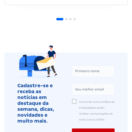
Cadastre-se e
receba as
notícias em
Concordo com a Política de
destaque da
Privacidade e aceito
semana, dicas,
receber comunicações do
novidades e
Gran Cursos Online.
muito mais.