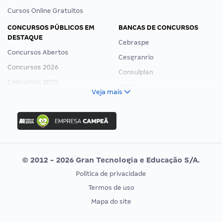
Cursos Online Gratuitos
CONCURSOS PÚBLICOS EM
BANCAS DE CONCURSOS
DESTAQUE
Cebraspe
Concursos Abertos
Cesgranrio
Concursos 2026
Consulplan
Concursos 2025
FCC
Veja mais
Concurso Nacional Unificado
FGV
Concurso Ibama
Idecan
Concurso MPU
Selecon
Editais publicados
Uniase
© 2012 - 2026 Gran Tecnologia e Educação S/A.
Vunesp
Política de privacidade
CONCURSOS POR PROFISSÃO
EXAME DE ORDEM
Termos de uso
Concursos Administrativos
OAB
Mapa do site
Concursos Educação
Prova OAB