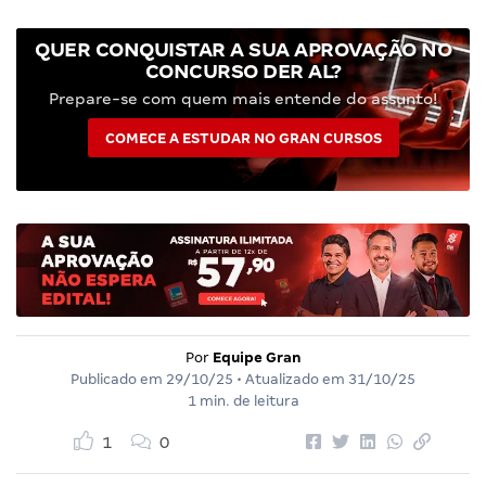
QUER CONQUISTAR A SUA APROVAÇÃO NO
CONCURSO DER AL?
Prepare-se com quem mais entende do assunto!
COMECE A ESTUDAR NO GRAN CURSOS
Por
Equipe Gran
Publicado em
29/10/25
• Atualizado em
31/10/25
1 min. de leitura
1
0