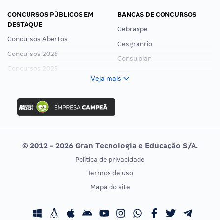
CONCURSOS PÚBLICOS EM
BANCAS DE CONCURSOS
DESTAQUE
Cebraspe
Concursos Abertos
Cesgranrio
Concursos 2026
Consulplan
Concursos 2025
FCC
Veja mais
Concurso Nacional Unificado
FGV
Concurso Ibama
Idecan
Concurso MPU
Selecon
Editais publicados
Uniase
© 2012 - 2026 Gran Tecnologia e Educação S/A.
Vunesp
Política de privacidade
CONCURSOS POR PROFISSÃO
EXAME DE ORDEM
Termos de uso
Concursos Administrativos
OAB
Mapa do site
Concursos Educação
Prova OAB
Concursos Fiscais
Calendário OAB