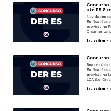
Concurso D
até R$ 8 m
Novidades so
Edificações e
previsto no P
Orçamentária
Equipe Gran
•
8
Concurso 
Boas notícia
Edificações e
previsto na L
LOA (Lei Orç
Equipe Gran
•
8
Concurso 