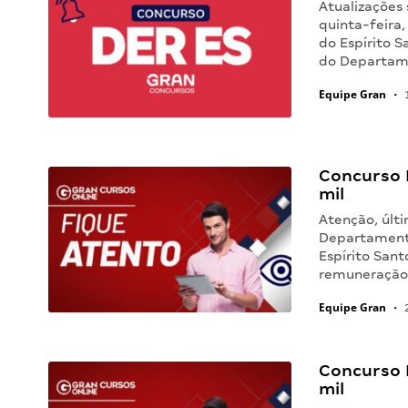
Atualizações 
quinta-feira,
do Espírito S
do Departam
Equipe Gran
•
1
Concurso D
mil
Atenção, últi
Departamento
Espírito San
remuneração 
Equipe Gran
•
2
Concurso D
mil