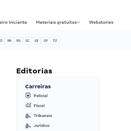
iro Iniciante
Materiais gratuitos
Webstories
O
RR
RS
SC
SE
SP
TO
Editorias
Carreiras
Policial
Fiscal
Tribunais
Jurídico