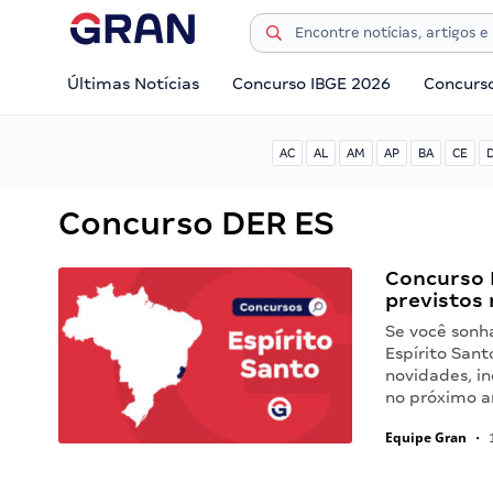
Últimas Notícias
Concurso IBGE 2026
Concurs
AC
AL
AM
AP
BA
CE
Concurso DER ES
Concurso E
previstos
Se você sonh
Espírito Sant
novidades, in
no próximo a
Equipe Gran
•
1