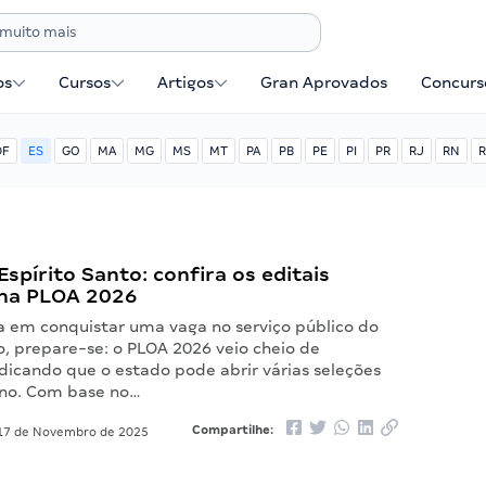
os
Cursos
Artigos
Gran Aprovados
Concurse
DF
ES
GO
MA
MG
MS
MT
PA
PB
PE
PI
PR
RJ
RN
R
spírito Santo: confira os editais
 na PLOA 2026
a em conquistar uma vaga no serviço público do
o, prepare-se: o PLOA 2026 veio cheio de
dicando que o estado pode abrir várias seleções
no. Com base no…
Compartilhe:
7 de Novembro de 2025