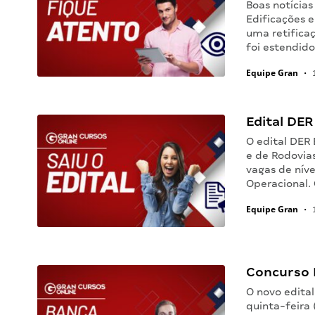
Boas notícia
Edificações e
uma retificaç
foi estendid
Equipe Gran
•
1
Edital DER 
O edital DER
e de Rodovia
vagas de níve
Operacional.
Equipe Gran
•
1
Concurso 
O novo edita
quinta-feira 