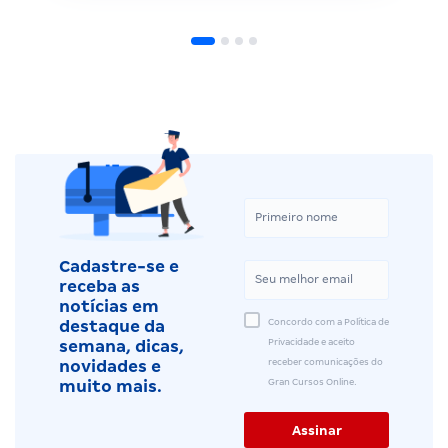
Cadastre-se e
receba as
notícias em
Concordo com a Política de
destaque da
Privacidade e aceito
semana, dicas,
receber comunicações do
novidades e
Gran Cursos Online.
muito mais.