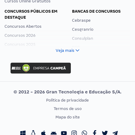
Cursos Online Gratuitos
CONCURSOS PÚBLICOS EM
BANCAS DE CONCURSOS
DESTAQUE
Cebraspe
Concursos Abertos
Cesgranrio
Concursos 2026
Consulplan
Concursos 2025
FCC
Veja mais
Concurso Nacional Unificado
FGV
Concurso Ibama
Idecan
Concurso MPU
Selecon
Editais publicados
Uniase
© 2012 - 2026 Gran Tecnologia e Educação S/A.
Vunesp
Política de privacidade
CONCURSOS POR PROFISSÃO
EXAME DE ORDEM
Termos de uso
Concursos Administrativos
OAB
Mapa do site
Concursos Educação
Prova OAB
Concursos Fiscais
Calendário OAB