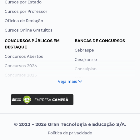
Cursos por Estado
Cursos por Professor
Oficina de Redação
Cursos Online Gratuitos
CONCURSOS PÚBLICOS EM
BANCAS DE CONCURSOS
DESTAQUE
Cebraspe
Concursos Abertos
Cesgranrio
Concursos 2026
Consulplan
Concursos 2025
FCC
Veja mais
Concurso Nacional Unificado
FGV
Concurso Ibama
Idecan
Concurso MPU
Selecon
Editais publicados
Uniase
© 2012 - 2026 Gran Tecnologia e Educação S/A.
Vunesp
Política de privacidade
CONCURSOS POR PROFISSÃO
EXAME DE ORDEM