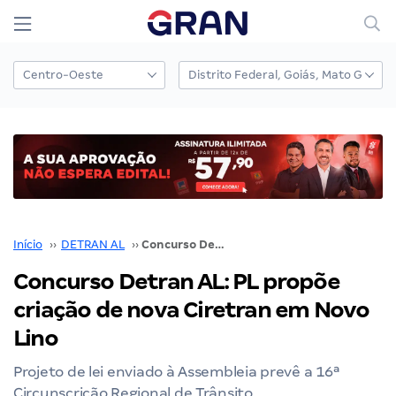
Início
››
DETRAN AL
››
Concurso Detran AL: PL propõe criação de nova Ciretran em Novo Lino
Concurso Detran AL: PL propõe
criação de nova Ciretran em Novo
Lino
Projeto de lei enviado à Assembleia prevê a 16ª
Circunscrição Regional de Trânsito.