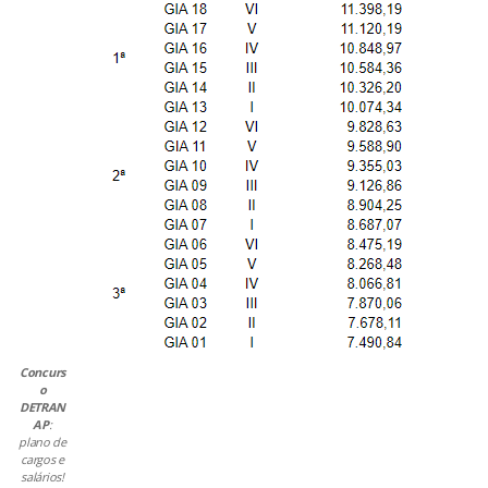
Concurs
o
DETRAN
AP
:
plano de
cargos e
salários!