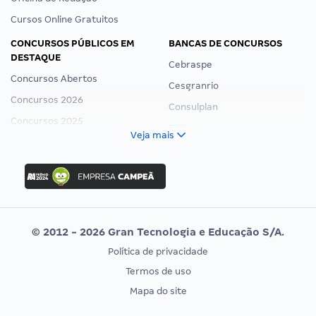
Cursos Online Gratuitos
CONCURSOS PÚBLICOS EM
BANCAS DE CONCURSOS
DESTAQUE
Cebraspe
Concursos Abertos
Cesgranrio
Concursos 2026
Consulplan
Concursos 2025
FCC
Veja mais
Concurso Nacional Unificado
FGV
Concurso Ibama
Idecan
Concurso MPU
Selecon
Editais publicados
Uniase
© 2012 - 2026 Gran Tecnologia e Educação S/A.
Vunesp
Política de privacidade
CONCURSOS POR PROFISSÃO
EXAME DE ORDEM
Termos de uso
Concursos Administrativos
OAB
Mapa do site
Concursos Educação
Prova OAB