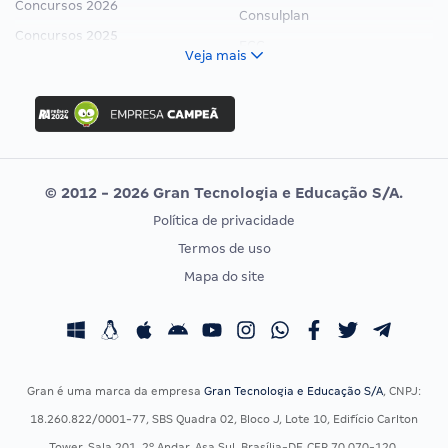
Concursos 2026
Consulplan
Concursos 2025
FCC
Veja mais
Concurso Nacional Unificado
FGV
Concurso Ibama
Idecan
Concurso MPU
Selecon
Editais publicados
Uniase
© 2012 - 2026 Gran Tecnologia e Educação S/A.
Vunesp
Política de privacidade
CONCURSOS POR PROFISSÃO
EXAME DE ORDEM
Termos de uso
Concursos Administrativos
OAB
Mapa do site
Concursos Educação
Prova OAB
Concursos Fiscais
Calendário OAB
Concursos Jurídicos
Questões OAB
Concursos Militares
Recursos OAB
Gran é uma marca da empresa
Gran Tecnologia e Educação S/A
, CNPJ:
Concursos Policiais
Exame de Ordem
18.260.822/0001-77, SBS Quadra 02, Bloco J, Lote 10, Edifício Carlton
Concursos Saúde
Tower, Sala 201, 2º Andar, Asa Sul, Brasília-DF, CEP 70.070-120.