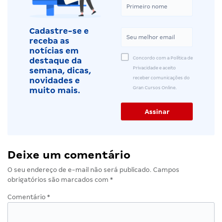
Cadastre-se e
receba as
notícias em
Concordo com a Política de
destaque da
Privacidade e aceito
semana, dicas,
receber comunicações do
novidades e
Gran Cursos Online.
muito mais.
Deixe um comentário
O seu endereço de e-mail não será publicado.
Campos
obrigatórios são marcados com
*
Comentário
*