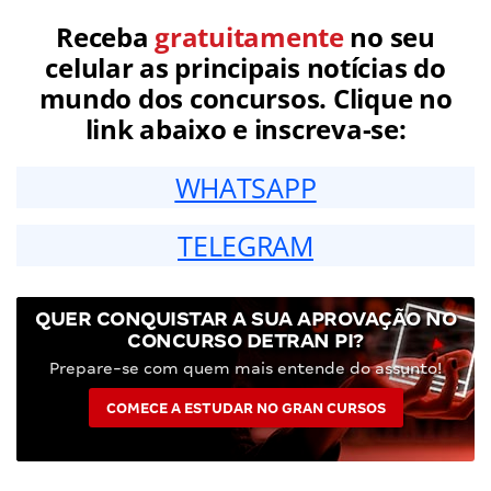
Receba
gratuitamente
no seu
celular as principais notícias do
mundo dos concursos. Clique no
link abaixo e inscreva-se:
WHATSAPP
TELEGRAM
QUER CONQUISTAR A SUA APROVAÇÃO NO
CONCURSO DETRAN PI?
Prepare-se com quem mais entende do assunto!
COMECE A ESTUDAR NO GRAN CURSOS