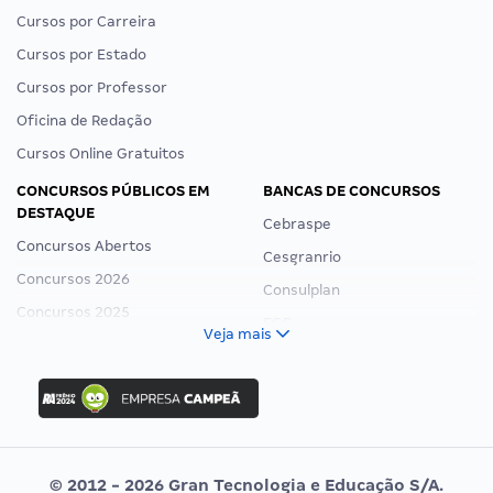
Cursos por Carreira
Cursos por Estado
Cursos por Professor
Oficina de Redação
Cursos Online Gratuitos
CONCURSOS PÚBLICOS EM
BANCAS DE CONCURSOS
DESTAQUE
Cebraspe
Concursos Abertos
Cesgranrio
Concursos 2026
Consulplan
Concursos 2025
FCC
Veja mais
Concurso Nacional Unificado
FGV
Concurso Ibama
Idecan
Concurso MPU
Selecon
Editais publicados
Uniase
© 2012 - 2026 Gran Tecnologia e Educação S/A.
Vunesp