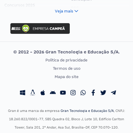
Concursos 2025
FCC
Veja mais
Concurso Nacional Unificado
FGV
Concurso Ibama
Idecan
Concurso MPU
Selecon
Editais publicados
Uniase
© 2012 - 2026 Gran Tecnologia e Educação S/A.
Vunesp
Política de privacidade
CONCURSOS POR PROFISSÃO
EXAME DE ORDEM
Termos de uso
Concursos Administrativos
OAB
Mapa do site
Concursos Educação
Prova OAB
Concursos Fiscais
Calendário OAB
Concursos Jurídicos
Questões OAB
Concursos Militares
Recursos OAB
Gran é uma marca da empresa
Gran Tecnologia e Educação S/A
, CNPJ:
Concursos Policiais
Exame de Ordem
18.260.822/0001-77, SBS Quadra 02, Bloco J, Lote 10, Edifício Carlton
Concursos Saúde
Tower, Sala 201, 2º Andar, Asa Sul, Brasília-DF, CEP 70.070-120.