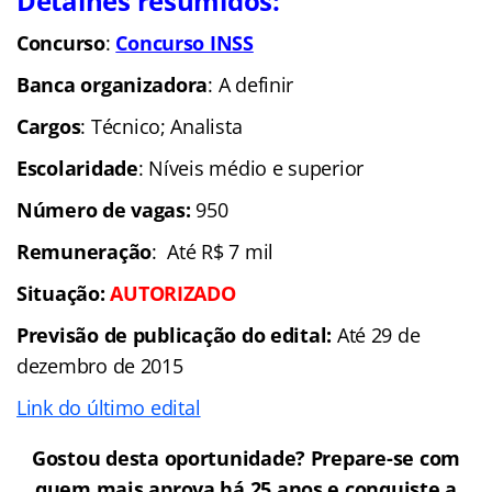
Detalhes resumidos:
Concurso
:
Concurso INSS
Banca organizadora
: A definir
Cargos
: Técnico; Analista
Escolaridade
: Níveis médio e superior
Número de vagas:
950
Remuneração
: Até R$ 7 mil
Situação
:
AUTORIZADO
Previsão de publicação do edital:
Até 29 de
dezembro de 2015
Link do último edital
Gostou desta oportunidade? Prepare-se com
quem mais aprova há 25 anos e conquiste a