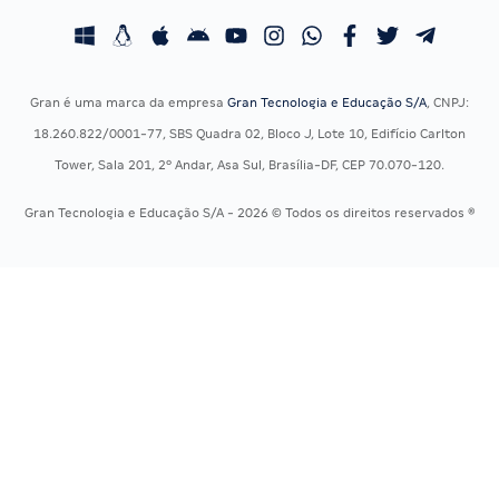
Concursos Fiscais
Calendário OAB
Concursos Jurídicos
Questões OAB
Concursos Militares
Recursos OAB
Gran é uma marca da empresa
Gran Tecnologia e Educação S/A
, CNPJ:
Concursos Policiais
Exame de Ordem
18.260.822/0001-77, SBS Quadra 02, Bloco J, Lote 10, Edifício Carlton
Concursos Saúde
Tower, Sala 201, 2º Andar, Asa Sul, Brasília-DF, CEP 70.070-120.
Concursos Tribunais
Gran Tecnologia e Educação S/A - 2026 © Todos os direitos reservados ®
Residência Multiprofissional