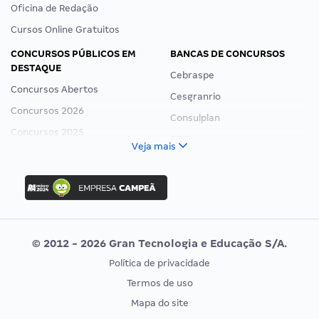
Oficina de Redação
Cursos Online Gratuitos
CONCURSOS PÚBLICOS EM
BANCAS DE CONCURSOS
DESTAQUE
Cebraspe
Concursos Abertos
Cesgranrio
Concursos 2026
Consulplan
Concursos 2025
FCC
Veja mais
Concurso Nacional Unificado
FGV
Concurso Ibama
Idecan
Concurso MPU
Selecon
Editais publicados
Uniase
© 2012 - 2026 Gran Tecnologia e Educação S/A.
Vunesp
Política de privacidade
CONCURSOS POR PROFISSÃO
EXAME DE ORDEM
Termos de uso
Concursos Administrativos
OAB
Mapa do site
Concursos Educação
Prova OAB