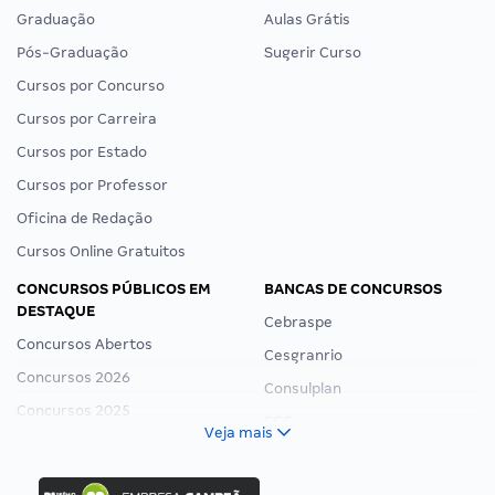
Graduação
Aulas Grátis
Pós-Graduação
Sugerir Curso
Cursos por Concurso
Cursos por Carreira
Cursos por Estado
Cursos por Professor
Oficina de Redação
Cursos Online Gratuitos
CONCURSOS PÚBLICOS EM
BANCAS DE CONCURSOS
DESTAQUE
Cebraspe
Concursos Abertos
Cesgranrio
Concursos 2026
Consulplan
Concursos 2025
FCC
Veja mais
Concurso Nacional Unificado
FGV
Concurso Ibama
Idecan