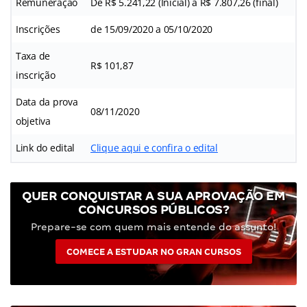
Remuneração
De R$ 5.241,22 (Inicial) a R$ 7.807,26 (final)
Inscrições
de 15/09/2020 a 05/10/2020
Taxa de
R$ 101,87
inscrição
Data da prova
08/11/2020
objetiva
Link do edital
Clique aqui e confira o edital
QUER CONQUISTAR A SUA APROVAÇÃO EM
CONCURSOS PÚBLICOS?
Prepare-se com quem mais entende do assunto!
COMECE A ESTUDAR NO GRAN CURSOS