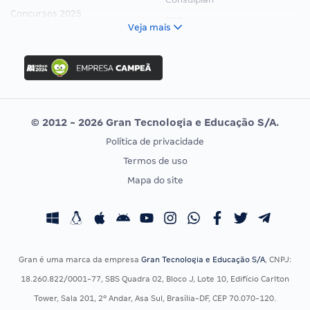
Concursos 2025
FCC
Veja mais
Concurso Nacional Unificado
FGV
Concurso Ibama
Idecan
Concurso MPU
Selecon
Editais publicados
Uniase
© 2012 - 2026 Gran Tecnologia e Educação S/A.
Vunesp
Política de privacidade
CONCURSOS POR PROFISSÃO
EXAME DE ORDEM
Termos de uso
Concursos Administrativos
OAB
Mapa do site
Concursos Educação
Prova OAB
Concursos Fiscais
Calendário OAB
Concursos Jurídicos
Questões OAB
Concursos Militares
Recursos OAB
Gran é uma marca da empresa
Gran Tecnologia e Educação S/A
, CNPJ:
Concursos Policiais
Exame de Ordem
18.260.822/0001-77, SBS Quadra 02, Bloco J, Lote 10, Edifício Carlton
Concursos Saúde
Tower, Sala 201, 2º Andar, Asa Sul, Brasília-DF, CEP 70.070-120.