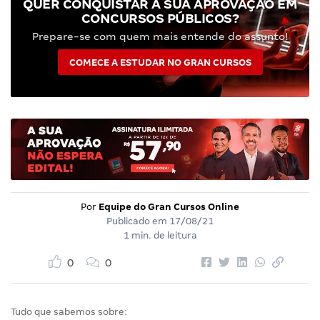
QUER CONQUISTAR A SUA APROVAÇÃO EM
CONCURSOS PÚBLICOS?
Prepare-se com quem mais entende do assunto!
COMECE A ESTUDAR NO GRAN CURSOS
Por
Equipe do Gran Cursos Online
Publicado em
17/08/21
1 min. de leitura
0
0
Tudo que sabemos sobre: