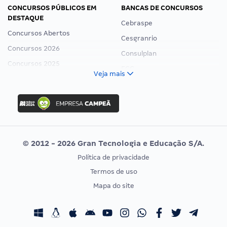
CONCURSOS PÚBLICOS EM
BANCAS DE CONCURSOS
DESTAQUE
Cebraspe
Concursos Abertos
Cesgranrio
Concursos 2026
Consulplan
Concursos 2025
FCC
Veja mais
Concurso Nacional Unificado
FGV
Concurso Ibama
Idecan
Concurso MPU
Selecon
Editais publicados
Uniase
© 2012 - 2026 Gran Tecnologia e Educação S/A.
Vunesp
Política de privacidade
CONCURSOS POR PROFISSÃO
EXAME DE ORDEM
Termos de uso
Concursos Administrativos
OAB
Mapa do site
Concursos Educação
Prova OAB
Concursos Fiscais
Calendário OAB
Concursos Jurídicos
Questões OAB