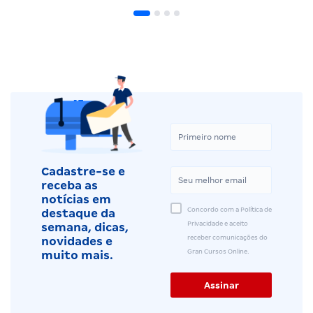
Cadastre-se e
receba as
notícias em
Concordo com a Política de
destaque da
Privacidade e aceito
semana, dicas,
receber comunicações do
novidades e
Gran Cursos Online.
muito mais.