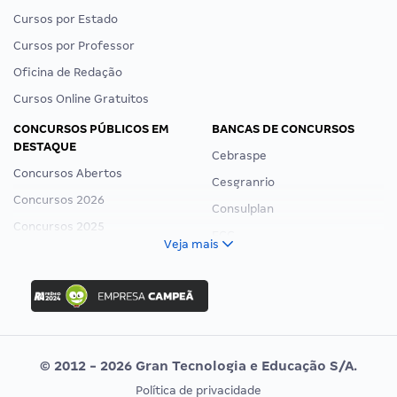
Cursos por Estado
Cursos por Professor
Oficina de Redação
Cursos Online Gratuitos
CONCURSOS PÚBLICOS EM
BANCAS DE CONCURSOS
DESTAQUE
Cebraspe
Concursos Abertos
Cesgranrio
Concursos 2026
Consulplan
Concursos 2025
FCC
Veja mais
Concurso Nacional Unificado
FGV
Concurso Ibama
Idecan
Concurso MPU
Selecon
Editais publicados
Uniase
© 2012 - 2026 Gran Tecnologia e Educação S/A.
Vunesp
Política de privacidade