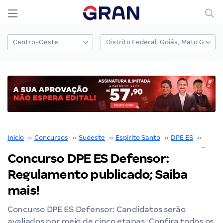
Início
››
Concursos
››
Sudeste
››
Espírito Santo
››
DPE ES
››
Concu
Concurso DPE ES Defensor:
Regulamento publicado; Saiba
mais!
Concurso DPE ES Defensor: Candidatos serão
avaliados por meio de cinco etapas. Confira todos os