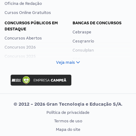
Oficina de Redação
Cursos Online Gratuitos
CONCURSOS PÚBLICOS EM
BANCAS DE CONCURSOS
DESTAQUE
Cebraspe
Concursos Abertos
Cesgranrio
Concursos 2026
Consulplan
Concursos 2025
FCC
Veja mais
Concurso Nacional Unificado
FGV
Concurso Ibama
Idecan
Concurso MPU
Selecon
Editais publicados
Uniase
© 2012 - 2026 Gran Tecnologia e Educação S/A.
Vunesp
Política de privacidade
CONCURSOS POR PROFISSÃO
EXAME DE ORDEM
Termos de uso
Concursos Administrativos
OAB
Mapa do site
Concursos Educação
Prova OAB