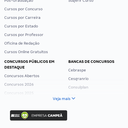
Pós-Graduação
Sugerir Curso
Cursos por Concurso
Cursos por Carreira
Cursos por Estado
Cursos por Professor
Oficina de Redação
Cursos Online Gratuitos
CONCURSOS PÚBLICOS EM
BANCAS DE CONCURSOS
DESTAQUE
Cebraspe
Concursos Abertos
Cesgranrio
Concursos 2026
Consulplan
Concursos 2025
FCC
Veja mais
Concurso Nacional Unificado
FGV
Concurso Ibama
Idecan
Concurso MPU
Selecon
Editais publicados