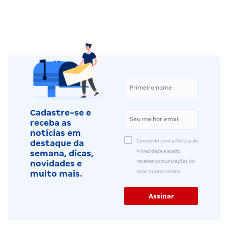
Cadastre-se e
receba as
notícias em
Concordo com a Política de
destaque da
Privacidade e aceito
semana, dicas,
receber comunicações do
novidades e
Gran Cursos Online.
muito mais.