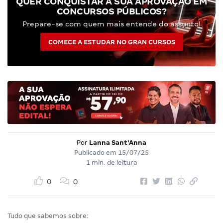
QUER CONQUISTAR A SUA APROVAÇÃO EM
CONCURSOS PÚBLICOS?
Prepare-se com quem mais entende do assunto!
COMECE A ESTUDAR NO GRAN CURSOS
Por
Lanna Sant'Anna
Publicado em
15/07/25
1 min. de leitura
0
0
Tudo que sabemos sobre: