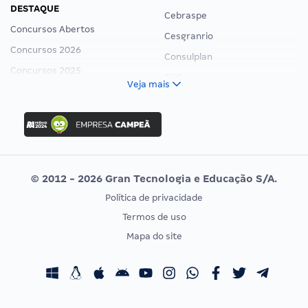
DESTAQUE
Cebraspe
Concursos Abertos
Cesgranrio
Concursos 2026
Consulplan
Concursos 2025
FCC
Veja mais
Concurso Nacional Unificado
FGV
Concurso Ibama
Idecan
Concurso MPU
Selecon
Editais publicados
Uniase
© 2012 - 2026 Gran Tecnologia e Educação S/A.
Vunesp
Política de privacidade
CONCURSOS POR PROFISSÃO
EXAME DE ORDEM
Termos de uso
Concursos Administrativos
OAB
Mapa do site
Concursos Educação
Prova OAB
Concursos Fiscais
Calendário OAB
Concursos Jurídicos
Questões OAB
Concursos Militares
Recursos OAB