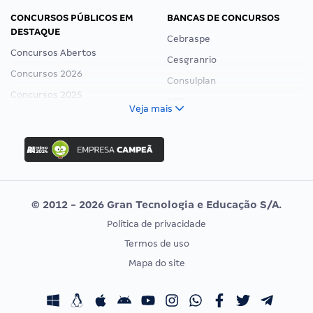
CONCURSOS PÚBLICOS EM
BANCAS DE CONCURSOS
DESTAQUE
Cebraspe
Concursos Abertos
Cesgranrio
Concursos 2026
Consulplan
Concursos 2025
FCC
Veja mais
Concurso Nacional Unificado
FGV
Concurso Ibama
Idecan
Concurso MPU
Selecon
Editais publicados
Uniase
© 2012 - 2026 Gran Tecnologia e Educação S/A.
Vunesp
Política de privacidade
CONCURSOS POR PROFISSÃO
EXAME DE ORDEM
Termos de uso
Concursos Administrativos
OAB
Mapa do site
Concursos Educação
Prova OAB
Concursos Fiscais
Calendário OAB