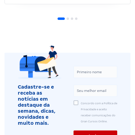
Cadastre-se e
receba as
notícias em
Concordo com a Política de
destaque da
Privacidade e aceito
semana, dicas,
receber comunicações do
novidades e
Gran Cursos Online.
muito mais.