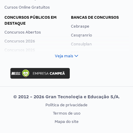
Cursos Online Gratuitos
CONCURSOS PÚBLICOS EM
BANCAS DE CONCURSOS
DESTAQUE
Cebraspe
Concursos Abertos
Cesgranrio
Concursos 2026
Consulplan
Concursos 2025
FCC
Veja mais
Concurso Nacional Unificado
FGV
Concurso Ibama
Idecan
Concurso MPU
Selecon
Editais publicados
Uniase
© 2012 - 2026 Gran Tecnologia e Educação S/A.
Vunesp
Política de privacidade
CONCURSOS POR PROFISSÃO
EXAME DE ORDEM
Termos de uso
Concursos Administrativos
OAB
Mapa do site
Concursos Educação
Prova OAB