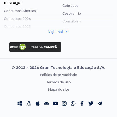
DESTAQUE
Cebraspe
Concursos Abertos
Cesgranrio
Concursos 2026
Consulplan
Concursos 2025
FCC
Veja mais
Concurso Nacional Unificado
FGV
Concurso Ibama
Idecan
Concurso MPU
Selecon
Editais publicados
Uniase
© 2012 - 2026 Gran Tecnologia e Educação S/A.
Vunesp
Política de privacidade
CONCURSOS POR PROFISSÃO
EXAME DE ORDEM
Termos de uso
Concursos Administrativos
OAB
Mapa do site
Concursos Educação
Prova OAB
Concursos Fiscais
Calendário OAB
Concursos Jurídicos
Questões OAB
Concursos Militares
Recursos OAB