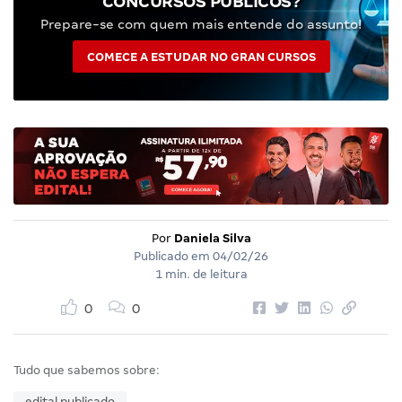
CONCURSOS PÚBLICOS?
Prepare-se com quem mais entende do assunto!
COMECE A ESTUDAR NO GRAN CURSOS
Por
Daniela Silva
Publicado em
04/02/26
1 min. de leitura
0
0
Tudo que sabemos sobre:
edital publicado