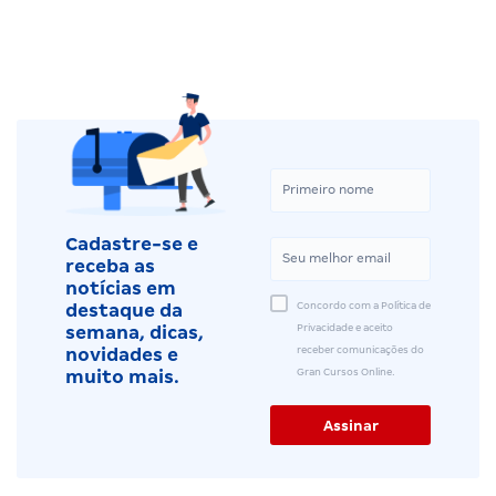
Cadastre-se e
receba as
notícias em
Concordo com a Política de
destaque da
Privacidade e aceito
semana, dicas,
receber comunicações do
novidades e
Gran Cursos Online.
muito mais.