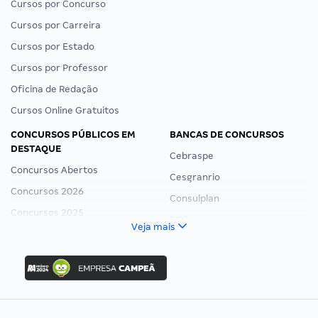
Cursos por Concurso
Cursos por Carreira
Cursos por Estado
Cursos por Professor
Oficina de Redação
Cursos Online Gratuitos
CONCURSOS PÚBLICOS EM
BANCAS DE CONCURSOS
DESTAQUE
Cebraspe
Concursos Abertos
Cesgranrio
Concursos 2026
Consulplan
Concursos 2025
FCC
Veja mais
Concurso Nacional Unificado
FGV
Concurso Ibama
Idecan
Concurso MPU
Selecon
Editais publicados
Uniase