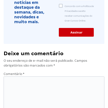
notícias em
Concordo com a Política de
destaque da
Privacidade e aceito
semana, dicas,
receber comunicações do
novidades e
Gran Cursos Online.
muito mais.
Deixe um comentário
O seu endereço de e-mail não será publicado.
Campos
obrigatórios são marcados com
*
Comentário
*