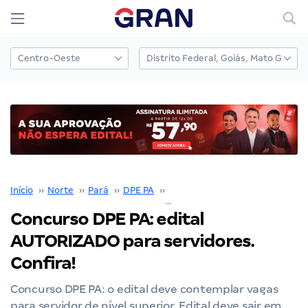
Início
››
Norte
››
Pará
››
DPE PA
››
Concurso DPE PA
››
Concurso DPE PA: edital
AUTORIZADO para servidores.
Confira!
Concurso DPE PA: o edital deve contemplar vagas
para servidor de nível superior. Edital deve sair em