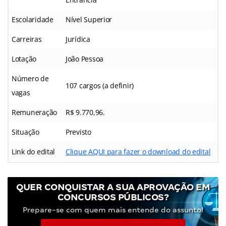
Escolaridade
Nível Superior
Carreiras
Jurídica
Lotação
João Pessoa
Número de
107 cargos (a definir)
vagas
Remuneração
R$ 9.770,96.
Situação
Previsto
Link do edital
Clique AQUI para fazer o download do edital
QUER CONQUISTAR A SUA APROVAÇÃO EM
CONCURSOS PÚBLICOS?
Prepare-se com quem mais entende do assunto!