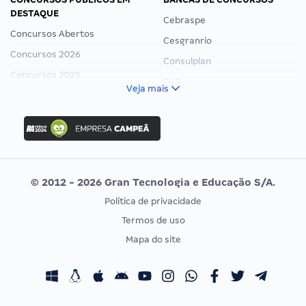
DESTAQUE
Cebraspe
Concursos Abertos
Cesgranrio
Concursos 2026
Consulplan
Concursos 2025
FCC
Veja mais
Concurso Nacional Unificado
FGV
Concurso Ibama
Idecan
Concurso MPU
Selecon
Editais publicados
Uniase
© 2012 - 2026 Gran Tecnologia e Educação S/A.
Vunesp
Política de privacidade
CONCURSOS POR PROFISSÃO
EXAME DE ORDEM
Termos de uso
Concursos Administrativos
OAB
Mapa do site
Concursos Educação
Prova OAB
Concursos Fiscais
Calendário OAB
Concursos Jurídicos
Questões OAB