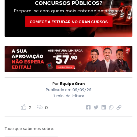
CONCURSOS PÚBLICOS?
Prepare-se com quem mais entende do assunto!
COMECE A ESTUDAR NO GRAN CURSOS
Por
Equipe Gran
Publicado em
05/09/25
1 min. de leitura
2
0
Tudo que sabemos sobre: