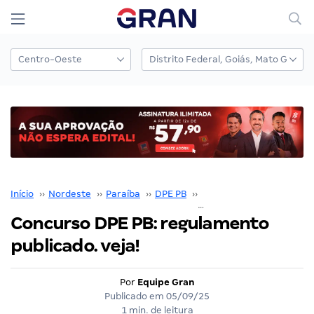
Início
››
Nordeste
››
Paraíba
››
DPE PB
››
Concurso DPE PB
››
Concurso DPE PB: regulamento
publicado. veja!
Por
Equipe Gran
Publicado em
05/09/25
1 min. de leitura