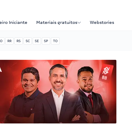
iro Iniciante
Materiais gratuitos
Webstories
O
RR
RS
SC
SE
SP
TO