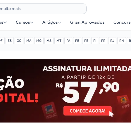
os
Cursos
Artigos
Gran Aprovados
Concurse
DF
ES
GO
MA
MG
MS
MT
PA
PB
PE
PI
PR
RJ
RN
R