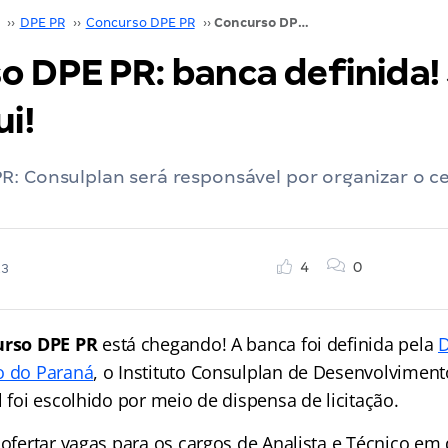
››
DPE PR
››
Concurso DPE PR
››
Concurso DPE PR: banca definida! Saiba mais aqui!
o DPE PR: banca definida!
i!
: Consulplan será responsável por organizar o c
4
0
23
urso DPE PR
está chegando! A banca foi definida pela
D
o do Paraná
, o Instituto Consulplan de Desenvolviment
l foi escolhido por meio de dispensa de licitação.
 ofertar vagas para os cargos de Analista e Técnico em 