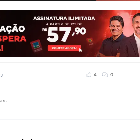
4
0
23
bre: