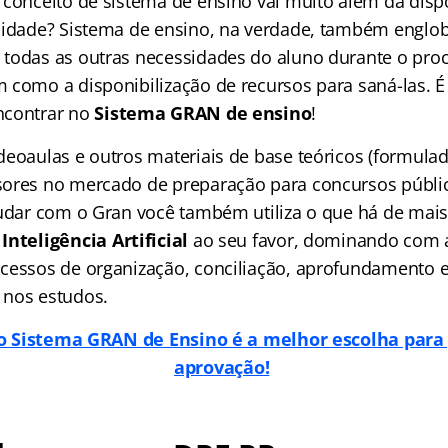
 conceito de sistema de ensino vai muito além da disp
lidade? Sistema de ensino, na verdade, também englo
todas as outras necessidades do aluno durante o pro
 como a disponibilização de recursos para saná-las. É
ncontrar no
Sistema GRAN de ensino
!
deoaulas e outros materiais de base teóricos (formula
ores no mercado de preparação para concursos públic
tudar com o Gran você também utiliza o que há de ma
Inteligência Artificial
ao seu favor, dominando com 
cessos de organização, conciliação, aprofundamento 
 nos estudos.
o Sistema GRAN de Ensino é a melhor escolha para 
aprovação!