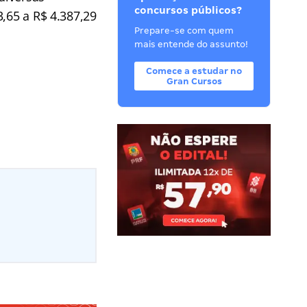
concursos públicos?
,65 a R$ 4.387,29
Prepare-se com quem
mais entende do assunto!
Comece a estudar no
Gran Cursos