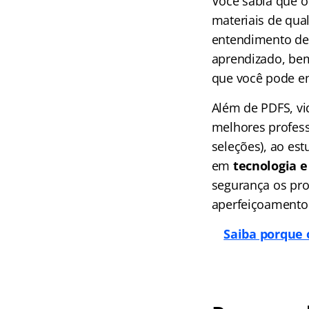
Você sabia que o
materiais de qua
entendimento de 
aprendizado, bem
que você pode e
Além de PDFS, vi
melhores profess
seleções), ao es
em
tecnologia e 
segurança os pro
aperfeiçoamento
Saiba porque 