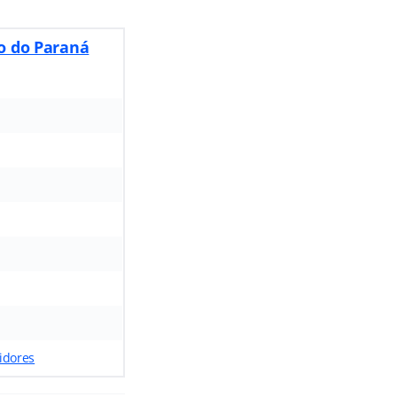
o do Paraná
idores