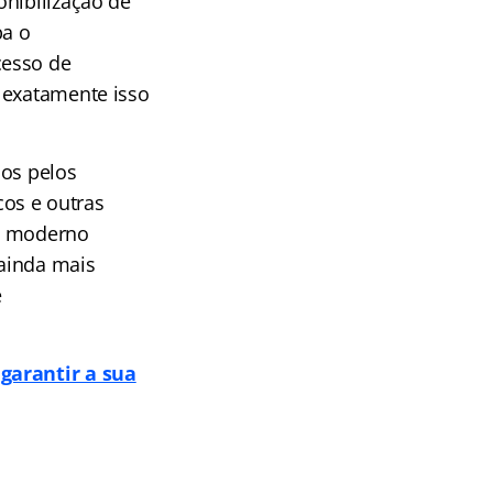
onibilização de
ba o
cesso de
 exatamente isso
dos pelos
os e outras
is moderno
ainda mais
e
garantir a sua