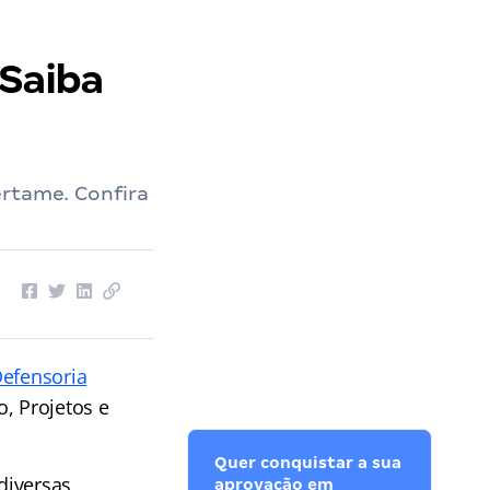
 Saiba
ertame. Confira
efensoria
o, Projetos e
Quer conquistar a sua
diversas
aprovação em