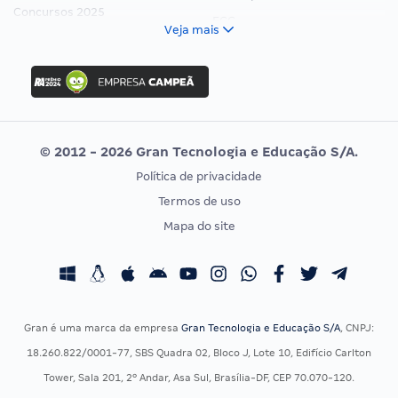
Concursos 2025
FCC
Veja mais
Concurso Nacional Unificado
FGV
Concurso Ibama
Idecan
Concurso MPU
Selecon
Editais publicados
Uniase
© 2012 - 2026 Gran Tecnologia e Educação S/A.
Vunesp
Política de privacidade
CONCURSOS POR PROFISSÃO
EXAME DE ORDEM
Termos de uso
Concursos Administrativos
OAB
Mapa do site
Concursos Educação
Prova OAB
Concursos Fiscais
Calendário OAB
Concursos Jurídicos
Questões OAB
Concursos Militares
Recursos OAB
Gran é uma marca da empresa
Gran Tecnologia e Educação S/A
, CNPJ:
Concursos Policiais
Exame de Ordem
18.260.822/0001-77, SBS Quadra 02, Bloco J, Lote 10, Edifício Carlton
Concursos Saúde
Tower, Sala 201, 2º Andar, Asa Sul, Brasília-DF, CEP 70.070-120.
Concursos Tribunais