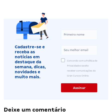
Cadastre-se e
receba as
notícias em
Concordo com a Política de
destaque da
Privacidade e aceito
semana, dicas,
receber comunicações do
novidades e
Gran Cursos Online.
muito mais.
Deixe um comentário