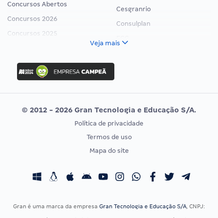
Concursos Abertos
Cesgranrio
Concursos 2026
Consulplan
Concursos 2025
FCC
Veja mais
Concurso Nacional Unificado
FGV
Concurso Ibama
Idecan
Concurso MPU
Selecon
Editais publicados
Uniase
© 2012 - 2026 Gran Tecnologia e Educação S/A.
Vunesp
Política de privacidade
CONCURSOS POR PROFISSÃO
EXAME DE ORDEM
Termos de uso
Concursos Administrativos
OAB
Mapa do site
Concursos Educação
Prova OAB
Concursos Fiscais
Calendário OAB
Concursos Jurídicos
Questões OAB
Concursos Militares
Recursos OAB
Gran é uma marca da empresa
Gran Tecnologia e Educação S/A
, CNPJ:
Concursos Policiais
Exame de Ordem