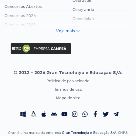
Cebraspe
Concursos Abertos
Cesgranrio
Concursos 2026
Consulplan
Concursos 2025
FCC
Veja mais
Concurso Nacional Unificado
FGV
Concurso Ibama
Idecan
Concurso MPU
Selecon
Editais publicados
Uniase
© 2012 - 2026 Gran Tecnologia e Educação S/A.
Vunesp
Política de privacidade
CONCURSOS POR PROFISSÃO
EXAME DE ORDEM
Termos de uso
Concursos Administrativos
OAB
Mapa do site
Concursos Educação
Prova OAB
Concursos Fiscais
Calendário OAB
Concursos Jurídicos
Questões OAB
Concursos Militares
Recursos OAB
Gran é uma marca da empresa
Gran Tecnologia e Educação S/A
, CNPJ: