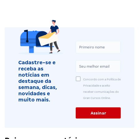
Cadastre-se e
receba as
notícias em
Concordo com a Política de
destaque da
Privacidade e aceito
semana, dicas,
receber comunicações do
novidades e
Gran Cursos Online.
muito mais.