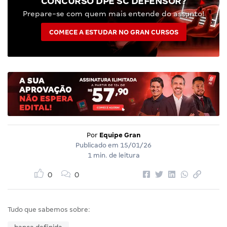
CONCURSO DPE SC DEFENSOR?
Prepare-se com quem mais entende do assunto!
COMECE A ESTUDAR NO GRAN CURSOS
Por
Equipe Gran
Publicado em
15/01/26
1 min. de leitura
0
0
Tudo que sabemos sobre: