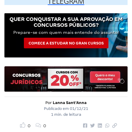
TELEGRAM
QUER CONQUISTAR A SUA APROVAÇÃO EM
CONCURSOS PÚBLICOS?
Prepare-se com quem mais entende do assunto!
COMECE A ESTUDAR NO GRAN CURSOS
Por
Lanna Sant'Anna
Publicado em
01/12/21
1 min. de leitura
0
0