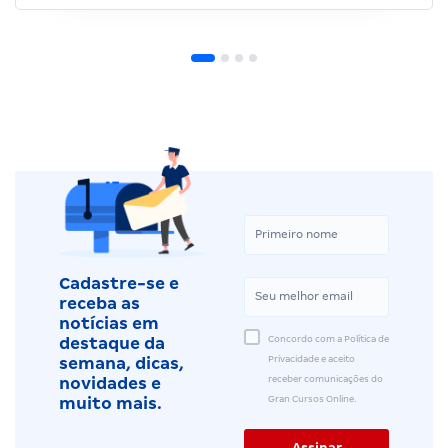
Cadastre-se e
receba as
notícias em
Concordo com a Política de
destaque da
Privacidade e aceito
semana, dicas,
receber comunicações do
novidades e
Gran Cursos Online.
muito mais.