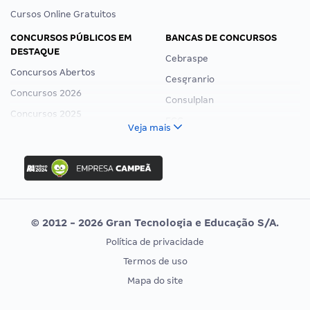
Cursos Online Gratuitos
CONCURSOS PÚBLICOS EM
BANCAS DE CONCURSOS
DESTAQUE
Cebraspe
Concursos Abertos
Cesgranrio
Concursos 2026
Consulplan
Concursos 2025
FCC
Veja mais
Concurso Nacional Unificado
FGV
Concurso Ibama
Idecan
Concurso MPU
Selecon
Editais publicados
Uniase
© 2012 - 2026 Gran Tecnologia e Educação S/A.
Vunesp
Política de privacidade
CONCURSOS POR PROFISSÃO
EXAME DE ORDEM
Termos de uso
Concursos Administrativos
OAB
Mapa do site
Concursos Educação
Prova OAB