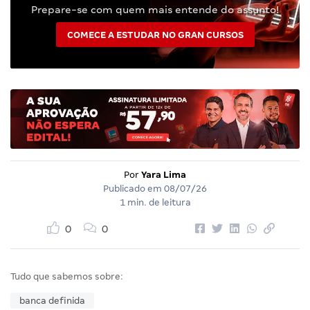
Prepare-se com quem mais entende do assunto!
COMECE A ESTUDAR NO GRAN CURSOS
Por
Yara Lima
Publicado em
08/07/26
1 min. de leitura
0
0
Tudo que sabemos sobre:
banca definida