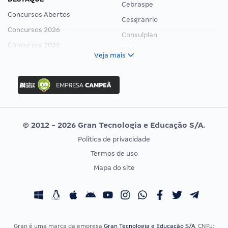
Cebraspe
Concursos Abertos
Cesgranrio
Concursos 2026
Consulplan
Concursos 2025
FCC
Veja mais
Concurso Nacional Unificado
FGV
Concurso Ibama
Idecan
Concurso MPU
Selecon
Editais publicados
Uniase
© 2012 - 2026 Gran Tecnologia e Educação S/A.
Vunesp
Política de privacidade
CONCURSOS POR PROFISSÃO
EXAME DE ORDEM
Termos de uso
Concursos Administrativos
OAB
Mapa do site
Concursos Educação
Prova OAB
Concursos Fiscais
Calendário OAB
Concursos Jurídicos
Questões OAB
Concursos Militares
Recursos OAB
Gran é uma marca da empresa
Gran Tecnologia e Educação S/A
, CNPJ: