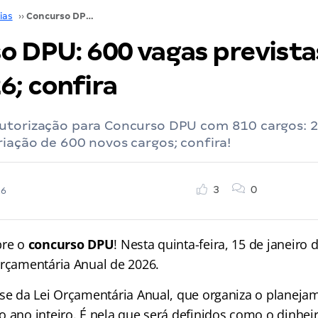
ias
››
Concurso DPU: 600 vagas previstas no LOA 2026; confira
o DPU: 600 vagas prevista
6; confira
utorização para Concurso DPU com 810 cargos: 2
iação de 600 novos cargos; confira!
3
0
26
bre o
concurso DPU
! Nesta quinta-feira, 15 de janeiro d
Orçamentária Anual de 2026.
-se da Lei Orçamentária Anual, que organiza o planeja
 ano inteiro. É nela que será definidos como o dinheir