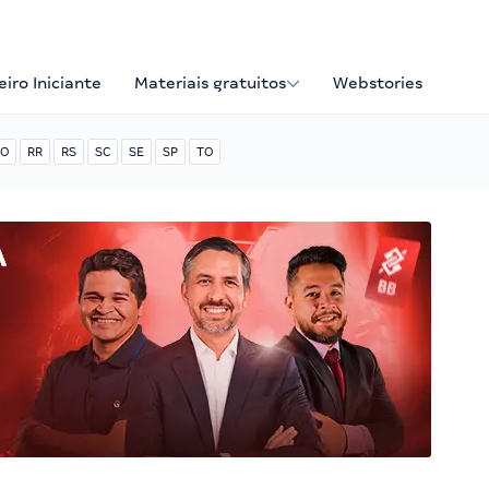
iro Iniciante
Materiais gratuitos
Webstories
O
RR
RS
SC
SE
SP
TO