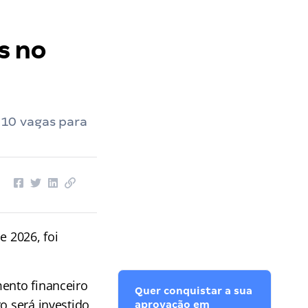
s no
10 vagas para
e 2026, foi
mento financeiro
Quer conquistar a sua
o será investido
aprovação em