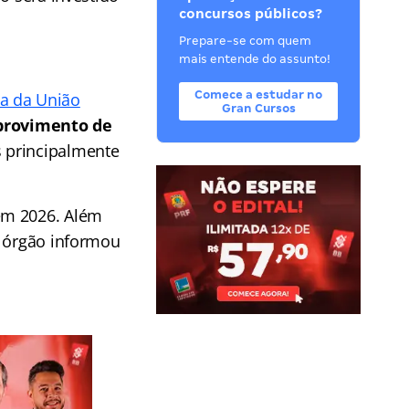
concursos públicos?
Prepare-se com quem
mais entende do assunto!
Comece a estudar no
ca da União
Gran Cursos
 provimento de
 principalmente
em 2026. Além
o órgão informou