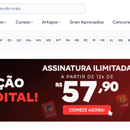
os
Cursos
Artigos
Gran Aprovados
Concurse
DF
ES
GO
MA
MG
MS
MT
PA
PB
PE
PI
PR
RJ
RN
R