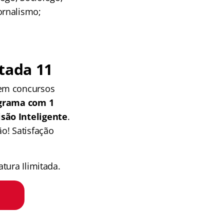
ornalismo;
tada 11
 em concursos
grama com 1
isão Inteligente
.
o! Satisfação
tura Ilimitada.