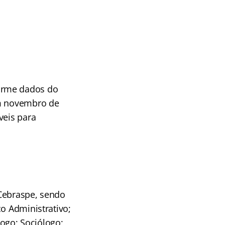
orme dados do
em novembro de
veis para
 Cebraspe, sendo
o Administrativo;
logo; Sociólogo;