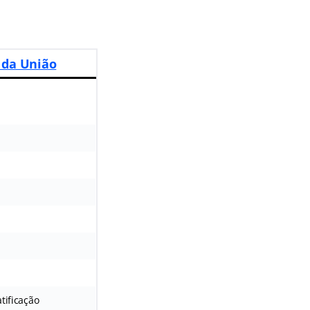
 da União
tificação