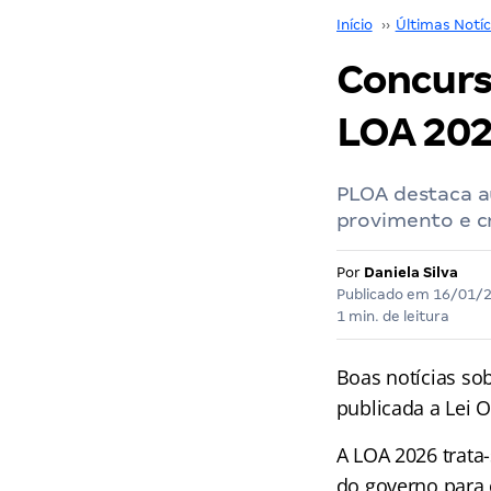
Início
››
Últimas Notíc
Concurs
LOA 202
PLOA destaca a
provimento e cr
Por
Daniela Silva
Publicado em
16/01/
1 min. de leitura
Boas notícias so
publicada a Lei 
A LOA 2026 trata
do governo para o