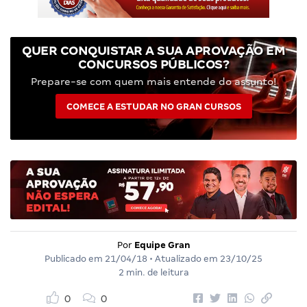
QUER CONQUISTAR A SUA APROVAÇÃO EM
CONCURSOS PÚBLICOS?
Prepare-se com quem mais entende do assunto!
COMECE A ESTUDAR NO GRAN CURSOS
Por
Equipe Gran
Publicado em
21/04/18
• Atualizado em
23/10/25
2 min. de leitura
0
0