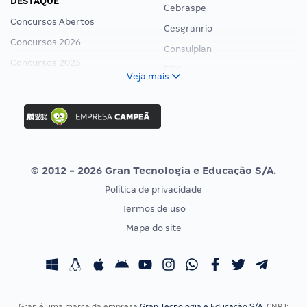
DESTAQUE
Cebraspe
Concursos Abertos
Cesgranrio
Concursos 2026
Consulplan
Concursos 2025
FCC
Veja mais
Concurso Nacional Unificado
FGV
Concurso Ibama
Idecan
Concurso MPU
Selecon
Editais publicados
Uniase
© 2012 - 2026 Gran Tecnologia e Educação S/A.
Vunesp
Política de privacidade
CONCURSOS POR PROFISSÃO
EXAME DE ORDEM
Termos de uso
Concursos Administrativos
OAB
Mapa do site
Concursos Educação
Prova OAB
Concursos Fiscais
Calendário OAB
Concursos Jurídicos
Questões OAB
Concursos Militares
Recursos OAB
Gran é uma marca da empresa
Gran Tecnologia e Educação S/A
, CNPJ: