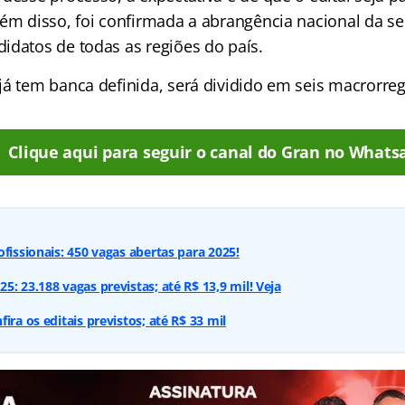
lém disso, foi confirmada a abrangência nacional da se
idatos de todas as regiões do país.
já tem banca definida, será dividido em seis macrorreg
Clique aqui para seguir o canal do Gran no Whats
fissionais: 450 vagas abertas para 2025!
: 23.188 vagas previstas; até R$ 13,9 mil! Veja
ira os editais previstos; até R$ 33 mil