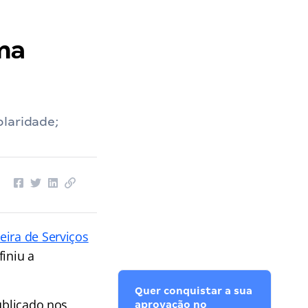
ma
olaridade;
eira de Serviços
iniu a
Quer conquistar a sua
ublicado nos
aprovação no