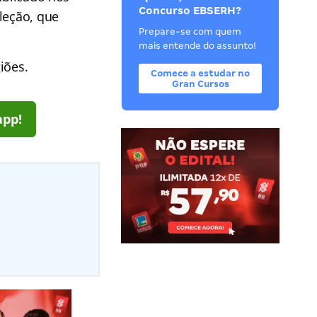
Concurso EBSERH?
leção, que
Prepare-se com quem
mais entende do assunto!
iões.
Comece a estudar no
Gran Cursos
app!