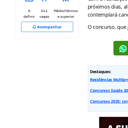
próximos dias, a
A
541
Médio/técnico
contemplará cand
definir
vagas
e superior
O concurso, que 
Acompanhar
Destaques:
Residências Multipro
Concursos Saúde 2025
Concursos 2025: conf