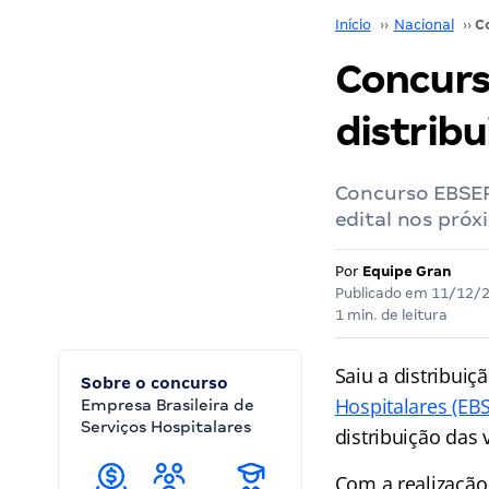
Início
››
Nacional
››
Concurs
distribu
Concurso EBSERH
edital nos próx
Por
Equipe Gran
Publicado em
11/12/
1 min. de leitura
Saiu a distribuiç
Sobre o concurso
Hospitalares (EB
Empresa Brasileira de
Serviços Hospitalares
distribuição das
Com a realização 