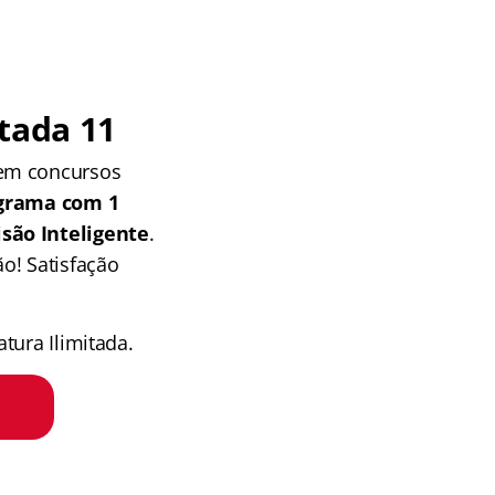
tada 11
 em concursos
grama com 1
isão Inteligente
.
o! Satisfação
tura Ilimitada.