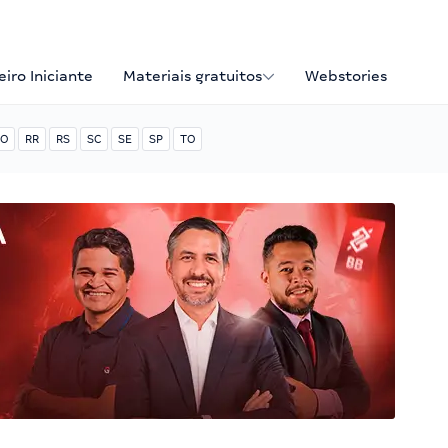
iro Iniciante
Materiais gratuitos
Webstories
O
RR
RS
SC
SE
SP
TO