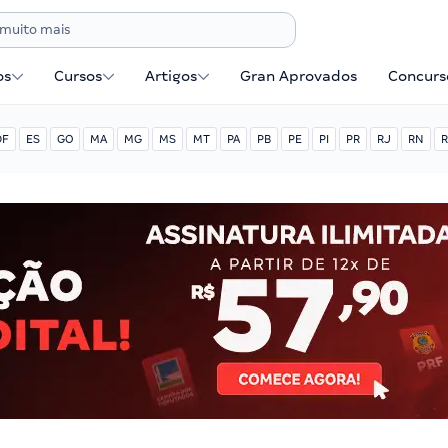
os
Cursos
Artigos
Gran Aprovados
Concurse
DF
ES
GO
MA
MG
MS
MT
PA
PB
PE
PI
PR
RJ
RN
R