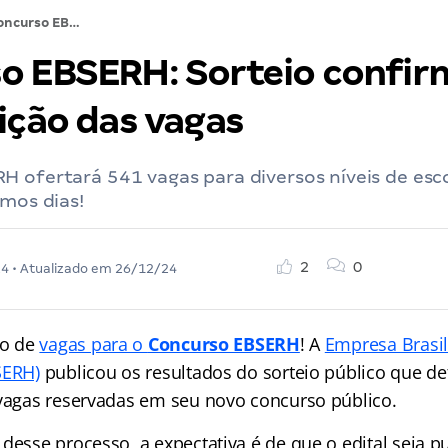
Concurso EBSERH: Sorteio confirma distribuição das vagas
o EBSERH: Sorteio confir
ição das vagas
 ofertará 541 vagas para diversos níveis de esc
imos dias!
2
0
24
• Atualizado em
26/12/24
ão de
vagas para o
Concurso EBSERH
! A
Empresa Brasil
SERH)
publicou os resultados do sorteio público que def
 vagas reservadas em seu novo concurso público.
desse processo, a expectativa é de que o edital seja p