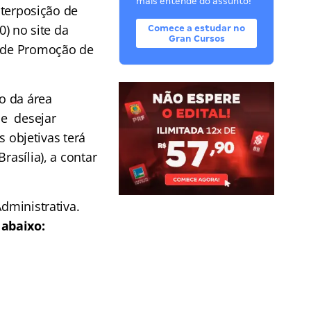
mais entende do assunto!
nterposição de
0) no site da
Comece a estudar no
Gran Cursos
e de Promoção de
so da área
ue desejar
 objetivas terá
rasília), a contar
dministrativa.
 abaixo: