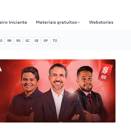
iro Iniciante
Materiais gratuitos
Webstories
O
RR
RS
SC
SE
SP
TO