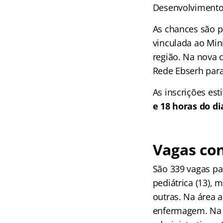
Desenvolvimento 
As chances são pa
vinculada ao Min
região. Na nova 
Rede Ebserh para
As inscrições es
e 18 horas do dia
Vagas co
São 339 vagas pa
pediátrica (13), m
outras. Na área a
enfermagem. Na á