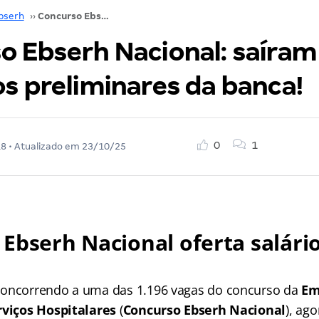
bserh
››
Concurso Ebserh Nacional: saíram os gabaritos preliminares da banca!
o Ebserh Nacional: saíram
os preliminares da banca!
0
1
18
• Atualizado em
23/10/25
Ebserh Nacional oferta salário
concorrendo a uma das 1.196 vagas do concurso da
Em
rviços Hospitalares
(
Concurso Ebserh Nacional
), ag