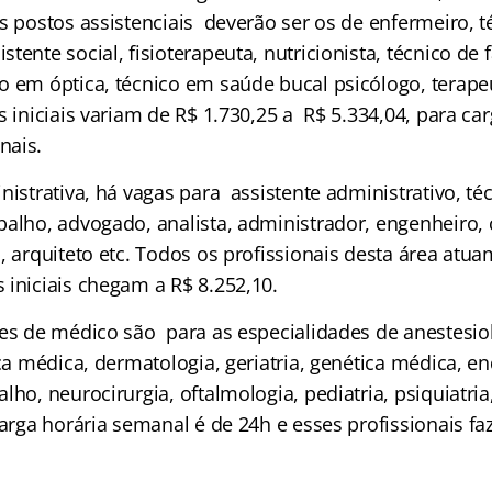
Os postos assistenciais deverão ser os de enfermeiro, 
tente social, fisioterapeuta, nutricionista, técnico de 
o em óptica, técnico em saúde bucal psicólogo, terape
 iniciais variam de R$ 1.730,25 a R$ 5.334,04, para car
nais.
nistrativa, há vagas para assistente administrativo, t
balho, advogado, analista, administrador, engenheiro, 
s, arquiteto etc. Todos os profissionais desta área at
 iniciais chegam a R$ 8.252,10.
ões de médico são para as especialidades de anestesiol
ica médica, dermatologia, geriatria, genética médica, e
lho, neurocirurgia, oftalmologia, pediatria, psiquiatria
carga horária semanal é de 24h e esses profissionais fa