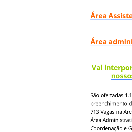
Área Assiste
Área admini
Vai interpo
nosso
São ofertadas 1.1
preenchimento de
713 Vagas na Áre
Área Administrat
Coordenação e Go