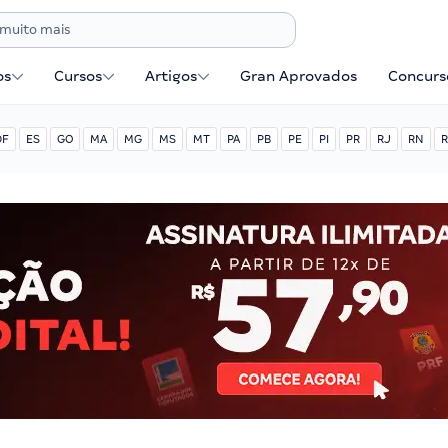
os
Cursos
Artigos
Gran Aprovados
Concurse
DF
ES
GO
MA
MG
MS
MT
PA
PB
PE
PI
PR
RJ
RN
R