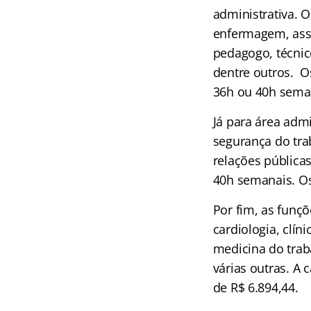
administrativa. 
enfermagem, assis
pedagogo, técnic
dentre outros. Os
36h ou 40h sema
Já para área admi
segurança do tra
relações pública
40h semanais. Os
Por fim, as funç
cardiologia, clín
medicina do traba
várias outras. A 
de R$ 6.894,44.