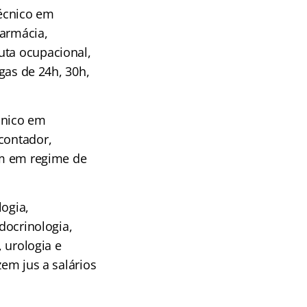
técnico em
farmácia,
uta ocupacional,
gas de 24h, 30h,
écnico em
contador,
uam em regime de
ogia,
ndocrinologia,
, urologia e
zem jus a salários