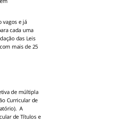
s em
 vagos e já
para cada uma
dação das Leis
a com mais de 25
tiva de múltipla
ção Curricular de
atório). A
cular de Títulos e