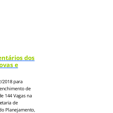
entários dos
ovas e
02/2018 para
reenchimento de
 de 144 Vagas na
etaria de
 do Planejamento,