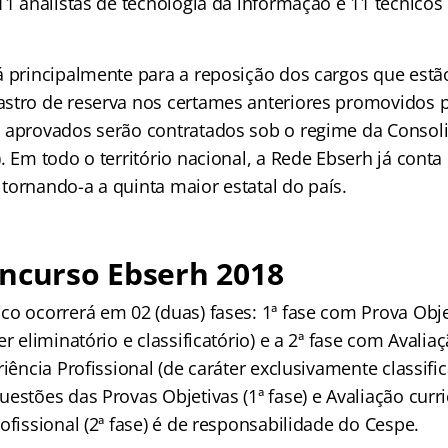
11 analistas de tecnologia da informação e 11 técnico
á principalmente para a reposição dos cargos que estão
stro de reserva nos certames anteriores promovidos 
 aprovados serão contratados sob o regime da Consoli
. Em todo o território nacional, a Rede Ebserh já cont
tornando-a a quinta maior estatal do país.
oncurso Ebserh 2018
co ocorrerá em 02 (duas) fases: 1ª fase com Prova Obje
er eliminatório e classificatório) e a 2ª fase com Avalia
riência Profissional (de caráter exclusivamente classific
estões das Provas Objetivas (1ª fase) e Avaliação curri
ofissional (2ª fase) é de responsabilidade do Cespe.