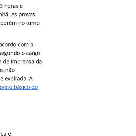
 3 horas e
nhã. As provas
, porém no turno
 acordo com a
 segundo o cargo
ia de Imprensa da
os não
e expirada. A
ojeto básico do
ica e