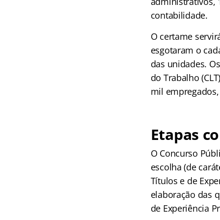
administrativos, 
contabilidade.
O certame servir
esgotaram o cada
das unidades. Os
do Trabalho (CLT)
mil empregados, 
Etapas c
O Concurso Públi
escolha (de carát
Títulos e de Expe
elaboração das qu
de Experiência Pr