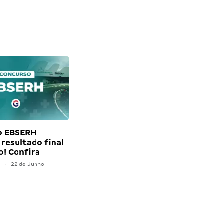
o EBSERH
 resultado final
o! Confira
n
•
22 de Junho