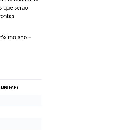
s que serão
rontas
róximo ano –
 UNIFAP)