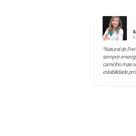
S
C
“Natural de Frei 
sempre enxergo
caminho mais se
estabilidade pro