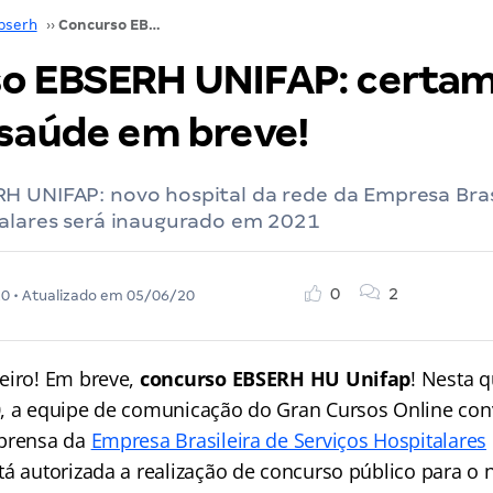
bserh
››
Concurso EBSERH UNIFAP: certame na área de saúde em breve!
o EBSERH UNIFAP: certam
 saúde em breve!
H UNIFAP: novo hospital da rede da Empresa Bras
talares será inaugurado em 2021
0
2
20
• Atualizado em
05/06/20
eiro! Em breve,
concurso EBSERH HU Unifap
! Nesta q
0, a equipe de comunicação do Gran Cursos Online co
mprensa da
Empresa Brasileira de Serviços Hospitalares
tá autorizada a realização de concurso público para o 