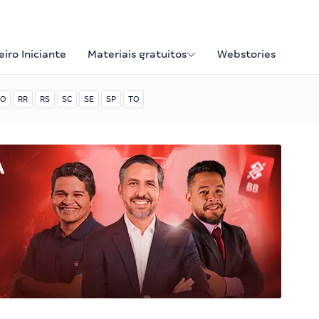
iro Iniciante
Materiais gratuitos
Webstories
O
RR
RS
SC
SE
SP
TO