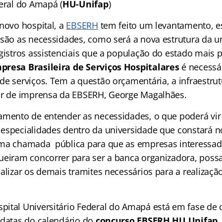
deral do Amapá (
HU-Unifap
)
 novo hospital, a
EBSERH
tem feito um levantamento, es
 são as necessidades, como será a nova estrutura da
gistros assistenciais que a população do estado mais p
resa Brasileira de Serviços Hospitalares
é necessá
e serviços. Tem a questão orçamentária, a infraestrutu
or de imprensa da EBSERH, George Magalhães.
amento de entender as necessidades, o que poderá vir 
especialidades dentro da universidade que constará no
uma chamada pública para que as empresas interessad
ueiram concorrer para ser a banca organizadora, possa
ealizar os demais tramites necessários para a realizaç
ital Universitário Federal do Amapá está em fase de 
 datas do calendário do
concurso EBSERH HU Unifap