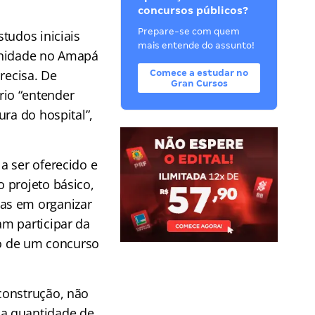
concursos públicos?
Prepare-se com quem
tudos iniciais
mais entende do assunto!
 unidade no Amapá
recisa. De
Comece a estudar no
Gran Cursos
rio “entender
ra do hospital”,
a ser oferecido e
 projeto básico,
as em organizar
m participar da
ão de um concurso
construção, não
,
a quantidade de