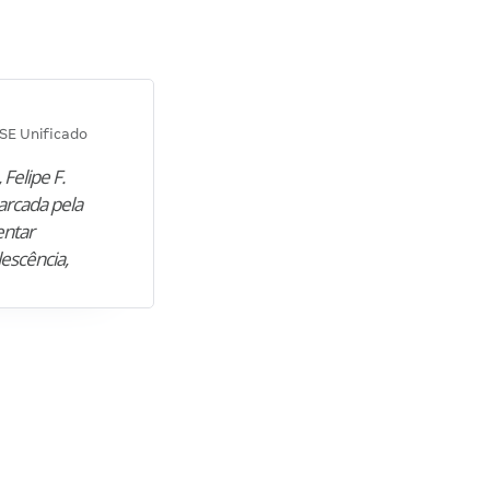
Diana M.
SE Unificado
Concurso SEPLAG CE
 Felipe F.
“Natural de Juazeiro do Norte (CE),
arcada pela
M. encontrou nos estudos o cami
entar
para construir uma nova fase da vi
lescência,
profissional. Após…”