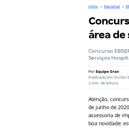
Início
››
Nacional
››
E
Concurs
área de
Concurso EBSER
Serviços Hospi
Por
Equipe Gran
Publicado em
04/06/
1 min. de leitura
Atenção, concurs
de junho de 202
assessoria de i
boa novidade: es