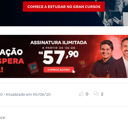
COMECE A ESTUDAR NO GRAN CURSOS
0
2
20
• Atualizado em
05/06/20
bre: