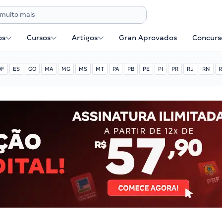
os
Cursos
Artigos
Gran Aprovados
Concurse
DF
ES
GO
MA
MG
MS
MT
PA
PB
PE
PI
PR
RJ
RN
R