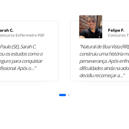
arah C.
Felipe F.
oncurso Enfermeiro PSF
Concurso T
Paulo (SE), Sarah C.
“Natural de Boa Vista (RR),
u os estudos como o
construiu uma história m
guro para conquistar
perseverança. Após enfr
fissional. Após o…”
dificuldades ainda na ado
decidiu recomeçar a…”