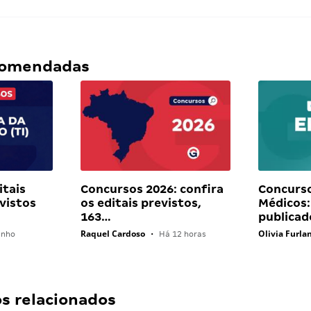
ecomendadas
itais
Concursos 2026: confira
Concurs
vistos
os editais previstos,
Médicos:
163…
publicad
Raquel Cardoso
Olivia Furla
unho
•
Há 12 horas
 relacionados