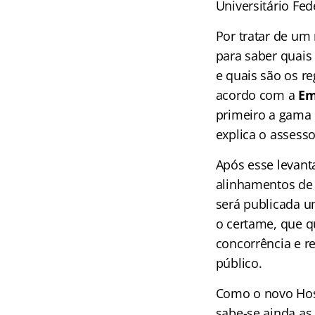
Universitário Fe
Por tratar de um
para saber quais
e quais são os re
acordo com a
Emp
primeiro a gama d
explica o assess
Após esse levant
alinhamentos de 
será publicada 
o certame, que q
concorrência e r
público.
Como o novo Hosp
sabe-se ainda as