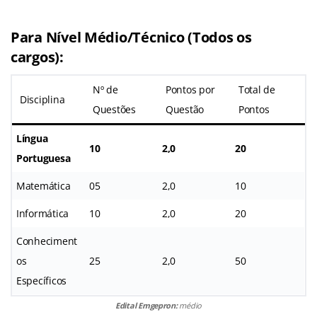
Para Nível Médio/Técnico (Todos os
cargos)
:
Nº de
Pontos por
Total de
Disciplina
Questões
Questão
Pontos
Língua
10
2,0
20
Portuguesa
Matemática
05
2,0
10
Informática
10
2,0
20
Conheciment
os
25
2,0
50
Específicos
Edital Emgepron:
médio