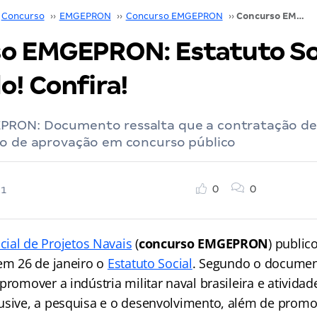
Concurso
››
EMGEPRON
››
Concurso EMGEPRON
››
Concurso EMGEPRON: Estatuto Social aprovado! Confira!
o EMGEPRON: Estatuto So
o! Confira!
PRON: Documento ressalta que a contratação d
io de aprovação em concurso público
0
0
21
ial de Projetos Navais
(
concurso EMGEPRON
) public
 em 26 de janeiro o
Estatuto Social
. Segundo o documen
promover a indústria militar naval brasileira e atividad
usive, a pesquisa e o desenvolvimento, além de promo