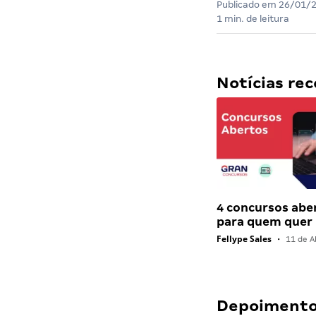
Publicado em
26/01/
1 min. de leitura
Notícias r
4 concursos abe
para quem quer
Fellype Sales
•
11 de Ab
Depoimentos