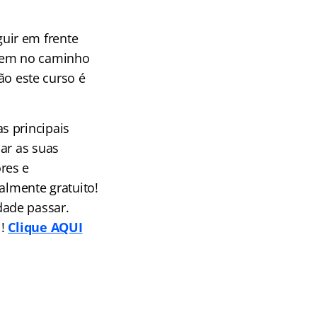
uir em frente
cem no caminho
tão este curso é
s principais
ar as suas
res e
almente gratuito!
dade passar.
l!
Clique AQUI