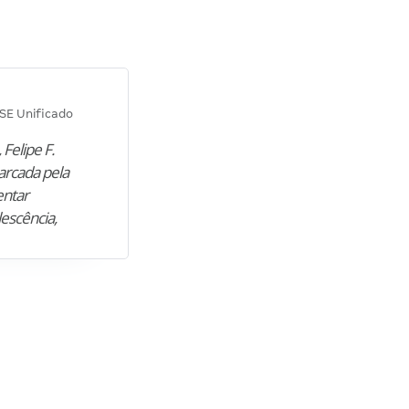
Diana M.
SE Unificado
Concurso SEPLAG CE
 Felipe F.
“Natural de Juazeiro do Norte (CE),
arcada pela
M. encontrou nos estudos o cami
entar
para construir uma nova fase da vi
lescência,
profissional. Após…”