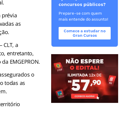
l.
concursos públicos?
Prepare-se com quem
 prévia
mais entende do assunto!
lvadas as
ção.
Comece a estudar no
Gran Cursos
– CLT, a
o, entretanto,
ção da EMGEPRON.
 assegurados o
o todas as
em.
rritório