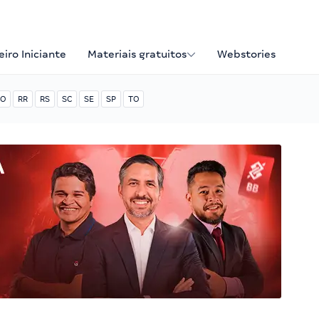
iro Iniciante
Materiais gratuitos
Webstories
O
RR
RS
SC
SE
SP
TO