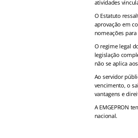
atividades vincu
O Estatuto ressa
aprovação em con
nomeações para 
O regime legal d
legislação compl
não se aplica ao
Ao servidor públ
vencimento, o s
vantagens e direi
A EMGEPRON tem s
nacional.