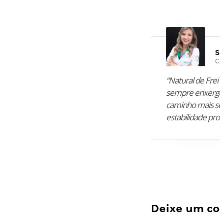
S
C
“Natural de Frei 
sempre enxergo
caminho mais se
estabilidade pro
Deixe um c