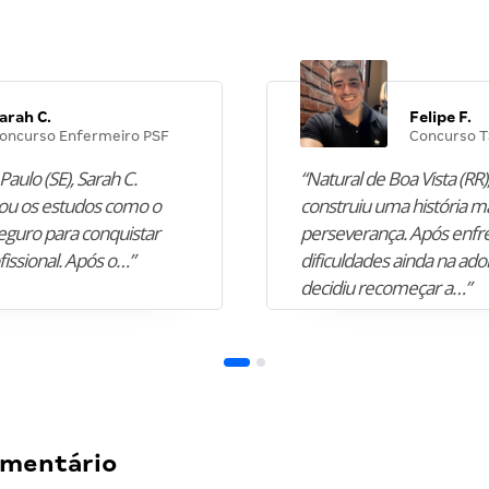
arah C.
Felipe F.
oncurso Enfermeiro PSF
Concurso T
Paulo (SE), Sarah C.
“Natural de Boa Vista (RR),
u os estudos como o
construiu uma história m
guro para conquistar
perseverança. Após enfr
fissional. Após o…”
dificuldades ainda na ado
decidiu recomeçar a…”
omentário