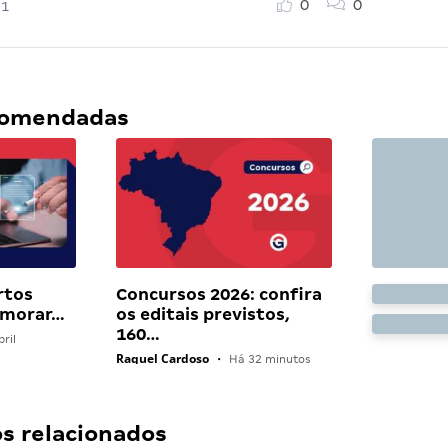
0
0
21
ecomendadas
rtos
Concursos 2026: confira
 morar…
os editais previstos,
160…
ril
Raquel Cardoso
•
Há 32 minutos
 relacionados