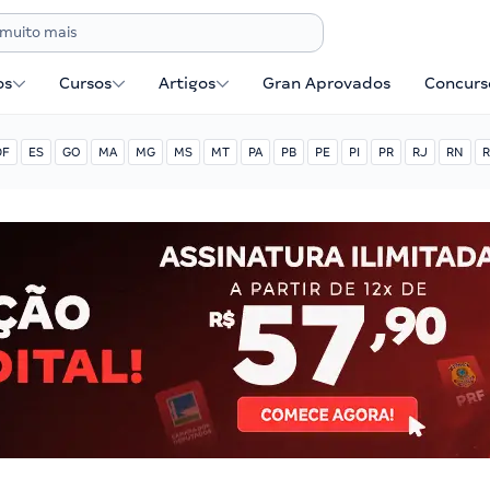
os
Cursos
Artigos
Gran Aprovados
Concurse
DF
ES
GO
MA
MG
MS
MT
PA
PB
PE
PI
PR
RJ
RN
R