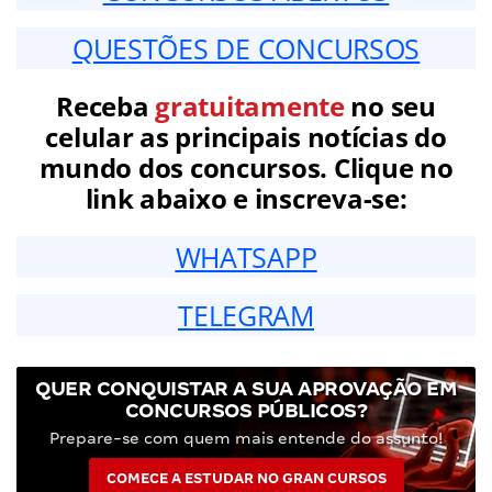
QUESTÕES DE CONCURSOS
Receba
gratuitamente
no seu
celular as principais notícias do
mundo dos concursos. Clique no
link abaixo e inscreva-se:
WHATSAPP
TELEGRAM
QUER CONQUISTAR A SUA APROVAÇÃO EM
CONCURSOS PÚBLICOS?
Prepare-se com quem mais entende do assunto!
COMECE A ESTUDAR NO GRAN CURSOS