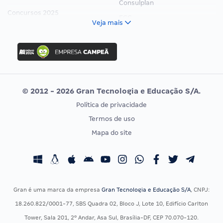
Consulplan
Concursos 2025
FCC
Veja mais
Concurso Nacional Unificado
FGV
Concurso Ibama
Idecan
Concurso MPU
Selecon
Editais publicados
Uniase
© 2012 - 2026 Gran Tecnologia e Educação S/A.
Vunesp
Política de privacidade
CONCURSOS POR PROFISSÃO
EXAME DE ORDEM
Termos de uso
Concursos Administrativos
OAB
Mapa do site
Concursos Educação
Prova OAB
Concursos Fiscais
Calendário OAB
Concursos Jurídicos
Questões OAB
Concursos Militares
Recursos OAB
Gran é uma marca da empresa
Gran Tecnologia e Educação S/A
, CNPJ:
Concursos Policiais
Exame de Ordem
18.260.822/0001-77, SBS Quadra 02, Bloco J, Lote 10, Edifício Carlton
Concursos Saúde
Tower, Sala 201, 2º Andar, Asa Sul, Brasília-DF, CEP 70.070-120.