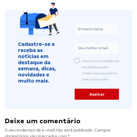
Cadastre-se e
receba as
notícias em
Concordo com a Política de
destaque da
Privacidade e aceito
semana, dicas,
receber comunicações do
novidades e
Gran Cursos Online.
muito mais.
Deixe um comentário
O seu endereço de e-mail não será publicado.
Campos
obrigatórios são marcados com
*