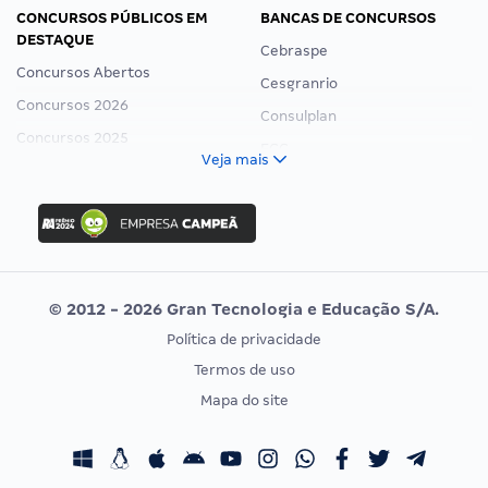
CONCURSOS PÚBLICOS EM
BANCAS DE CONCURSOS
DESTAQUE
Cebraspe
Concursos Abertos
Cesgranrio
Concursos 2026
Consulplan
Concursos 2025
FCC
Veja mais
Concurso Nacional Unificado
FGV
Concurso Ibama
Idecan
Concurso MPU
Selecon
Editais publicados
Uniase
© 2012 - 2026 Gran Tecnologia e Educação S/A.
Vunesp
Política de privacidade
CONCURSOS POR PROFISSÃO
EXAME DE ORDEM
Termos de uso
Concursos Administrativos
OAB
Mapa do site
Concursos Educação
Prova OAB
Concursos Fiscais
Calendário OAB
Concursos Jurídicos
Questões OAB