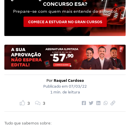
CONCURSO ESA?
Prepare-se com quem mais entende do assunto!
COMECE A ESTUDAR NO GRAN CURSOS
Por
Raquel Cardoso
Publicado em
07/03/22
1 min. de leitura
3
3
Tudo que sabemos sobre: