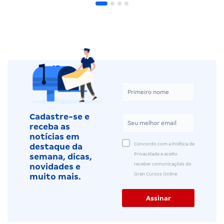
Cadastre-se e
receba as
notícias em
Concordo com a Política de
destaque da
Privacidade e aceito
semana, dicas,
receber comunicações do
novidades e
Gran Cursos Online.
muito mais.