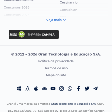
Cesgranrio
Concursos 2026
Consulplan
Concursos 2025
FCC
Veja mais
Concurso Nacional Unificado
FGV
Concurso Ibama
Idecan
Concurso MPU
Selecon
Editais publicados
Uniase
© 2012 - 2026 Gran Tecnologia e Educação S/A.
Vunesp
Política de privacidade
CONCURSOS POR PROFISSÃO
EXAME DE ORDEM
Termos de uso
Concursos Administrativos
OAB
Mapa do site
Concursos Educação
Prova OAB
Concursos Fiscais
Calendário OAB
Concursos Jurídicos
Questões OAB
Concursos Militares
Recursos OAB
Gran é uma marca da empresa
Gran Tecnologia e Educação S/A
, CNPJ:
Concursos Policiais
Exame de Ordem
18.260.822/0001-77, SBS Quadra 02, Bloco J, Lote 10, Edifício Carlton