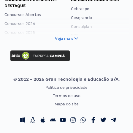
DESTAQUE
Cebraspe
Concursos Abertos
Cesgranrio
Concursos 2026
Consulplan
Concursos 2025
FCC
Veja mais
Concurso Nacional Unificado
FGV
Concurso Ibama
Idecan
Concurso MPU
Selecon
Editais publicados
Uniase
© 2012 - 2026 Gran Tecnologia e Educação S/A.
Vunesp
Política de privacidade
CONCURSOS POR PROFISSÃO
EXAME DE ORDEM
Termos de uso
Concursos Administrativos
OAB
Mapa do site
Concursos Educação
Prova OAB
Concursos Fiscais
Calendário OAB
Concursos Jurídicos
Questões OAB