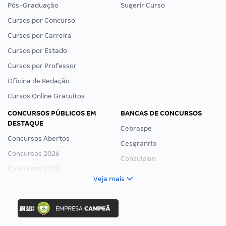
Pós-Graduação
Sugerir Curso
Cursos por Concurso
Cursos por Carreira
Cursos por Estado
Cursos por Professor
Oficina de Redação
Cursos Online Gratuitos
CONCURSOS PÚBLICOS EM
BANCAS DE CONCURSOS
DESTAQUE
Cebraspe
Concursos Abertos
Cesgranrio
Concursos 2026
Consulplan
Concursos 2025
FCC
Veja mais
Concurso Nacional Unificado
FGV
Concurso Ibama
Idecan
Concurso MPU
Selecon