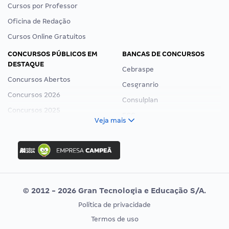
Cursos por Professor
Oficina de Redação
Cursos Online Gratuitos
CONCURSOS PÚBLICOS EM
BANCAS DE CONCURSOS
DESTAQUE
Cebraspe
Concursos Abertos
Cesgranrio
Concursos 2026
Consulplan
Concursos 2025
FCC
Veja mais
Concurso Nacional Unificado
FGV
Concurso Ibama
Idecan
Concurso MPU
Selecon
Editais publicados
Uniase
© 2012 - 2026 Gran Tecnologia e Educação S/A.
Vunesp
Política de privacidade
CONCURSOS POR PROFISSÃO
EXAME DE ORDEM
Termos de uso
Concursos Administrativos
OAB