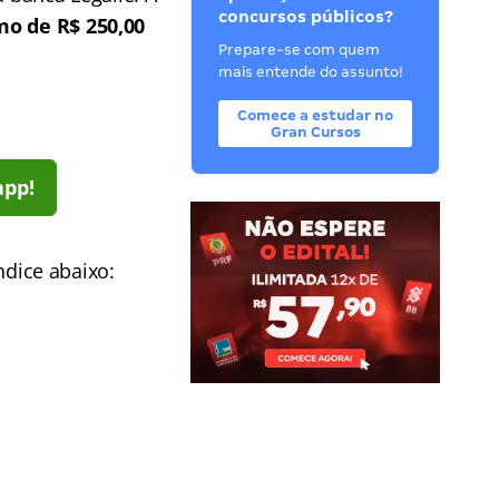
concursos públicos?
mo de R$ 250,00
Prepare-se com quem
mais entende do assunto!
Comece a estudar no
Gran Cursos
app!
ndice abaixo: