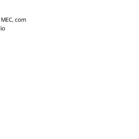
o MEC, com
dio