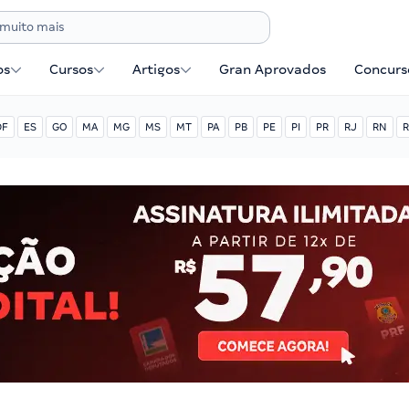
os
Cursos
Artigos
Gran Aprovados
Concurse
DF
ES
GO
MA
MG
MS
MT
PA
PB
PE
PI
PR
RJ
RN
R