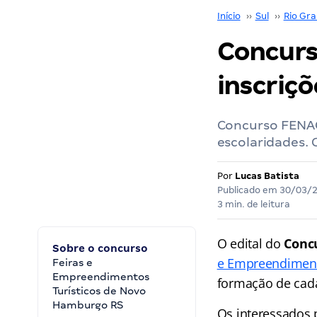
Início
››
Sul
››
Rio Gra
Concurs
inscriçõ
Concurso FENAC
escolaridades. 
Por
Lucas Batista
Publicado em
30/03/
3 min. de leitura
O edital do
Conc
Sobre o concurso
e Empreendiment
Feiras e
Empreendimentos
formação de cada
Turísticos de Novo
Hamburgo RS
Os interessados 