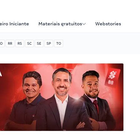
iro Iniciante
Materiais gratuitos
Webstories
O
RR
RS
SC
SE
SP
TO