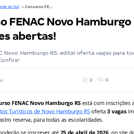
nde do Sul
››
Concurso FENAC Novo Hamburgo RS: inscrições abertas!
o FENAC Novo Hamburgo 
es abertas!
 Novo Hamburgo RS: edital oferta vagas para to
Confira!
2
0
26
urso
FENAC Novo Hamburgo RS
está com inscrições 
os Turísticos de Novo Hamburgo RS
oferta
3 vagas
im
stro reserva, para todas as escolaridades.
poderão se inscrever até
25 de abril de 2026,
no site d