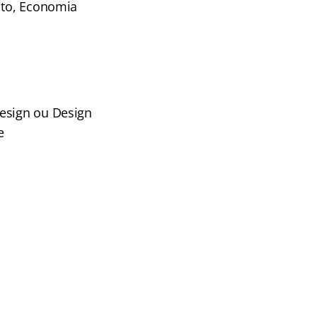
ito, Economia
Design ou Design
e