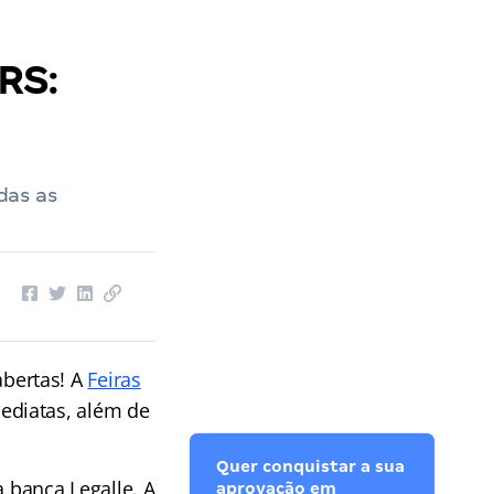
RS:
das as
abertas! A
Feiras
ediatas, além de
Quer conquistar a sua
a banca Legalle. A
aprovação em