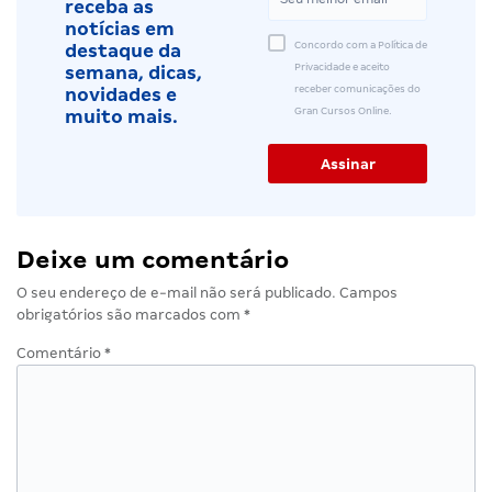
receba as
notícias em
Concordo com a Política de
destaque da
Privacidade e aceito
semana, dicas,
receber comunicações do
novidades e
Gran Cursos Online.
muito mais.
Deixe um comentário
O seu endereço de e-mail não será publicado.
Campos
obrigatórios são marcados com
*
Comentário
*