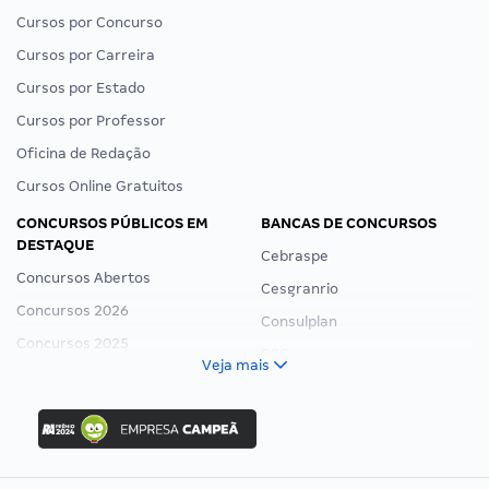
Cursos por Concurso
Cursos por Carreira
Cursos por Estado
Cursos por Professor
Oficina de Redação
Cursos Online Gratuitos
CONCURSOS PÚBLICOS EM
BANCAS DE CONCURSOS
DESTAQUE
Cebraspe
Concursos Abertos
Cesgranrio
Concursos 2026
Consulplan
Concursos 2025
FCC
Veja mais
Concurso Nacional Unificado
FGV
Concurso Ibama
Idecan
Concurso MPU
Selecon
Editais publicados
Uniase